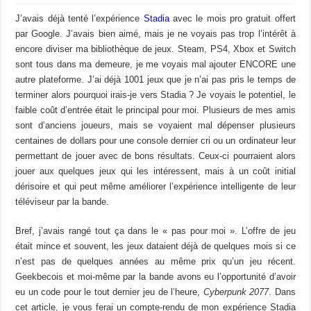
J’avais déjà tenté l’expérience
Stadia
avec le mois pro gratuit offert
par Google. J’avais bien aimé, mais je ne voyais pas trop l’intérêt à
encore diviser ma bibliothèque de jeux. Steam, PS4, Xbox et Switch
sont tous dans ma demeure, je me voyais mal ajouter ENCORE une
autre plateforme. J’ai déjà 1001 jeux que je n’ai pas pris le temps de
terminer alors pourquoi irais-je vers Stadia ? Je voyais le potentiel, le
faible coût d’entrée était le principal pour moi. Plusieurs de mes amis
sont d’anciens joueurs, mais se voyaient mal dépenser plusieurs
centaines de dollars pour une console dernier cri ou un ordinateur leur
permettant de jouer avec de bons résultats. Ceux-ci pourraient alors
jouer aux quelques jeux qui les intéressent, mais à un coût initial
dérisoire et qui peut même améliorer l’expérience intelligente de leur
téléviseur par la bande.
Bref, j’avais rangé tout ça dans le « pas pour moi ». L’offre de jeu
était mince et souvent, les jeux dataient déjà de quelques mois si ce
n’est pas de quelques années au même prix qu’un jeu récent.
Geekbecois et moi-même par la bande avons eu l’opportunité d’avoir
eu un code pour le tout dernier jeu de l’heure,
Cyberpunk 2077
. Dans
cet article, je vous ferai un compte-rendu de mon expérience Stadia