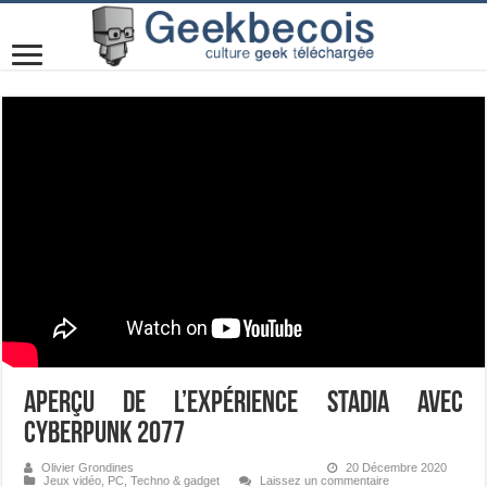
Aperçu de l’expérience Stadia avec
Cyberpunk 2077
Olivier Grondines
20 Décembre 2020
Jeux vidéo
,
PC
,
Techno & gadget
Laissez un commentaire