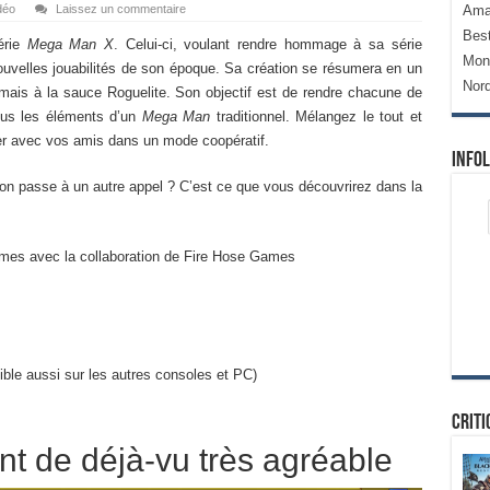
déo
Laissez un commentaire
Ama
Bes
série
Mega Man X
. Celui-ci, voulant rendre hommage à sa série
Mon
 nouvelles jouabilités de son époque. Sa création se résumera en un
Nor
 mais à la sauce Roguelite. Son objectif est de rendre chacune de
tous les éléments d’un
Mega Man
traditionnel. Mélangez le tout et
er avec vos amis dans un mode coopératif.
Infol
on passe à un autre appel ? C’est ce que vous découvrirez dans la
mes avec la collaboration de Fire Hose Games
ible aussi sur les autres consoles et PC)
Criti
nt de déjà-vu très agréable