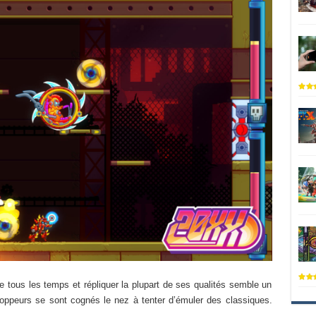
 tous les temps et répliquer la plupart de ses qualités semble un
ppeurs se sont cognés le nez à tenter d’émuler des classiques.