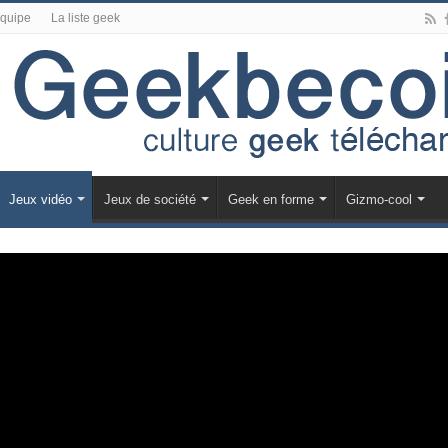
équipe
La liste geek
Jeux vidéo
Jeux de société
Geek en forme
Gizmo-cool