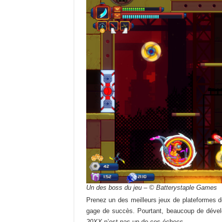
Un des boss du jeu – © Batterystaple Games
Prenez un des meilleurs jeux de plateformes de
gage de succès. Pourtant, beaucoup de dévelo
20XX
n’est pas un de ces échecs.