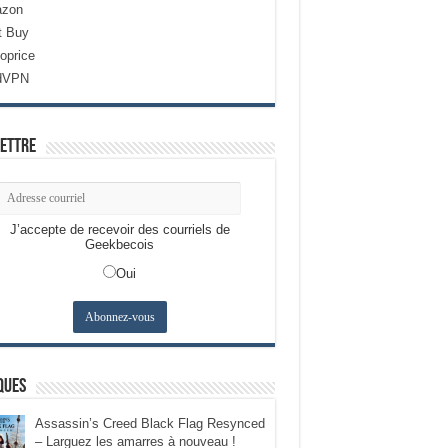
zon
t Buy
oprice
dVPN
ettre
J’accepte de recevoir des courriels de
Geekbecois
Oui
ques
Assassin’s Creed Black Flag Resynced
– Larguez les amarres à nouveau !