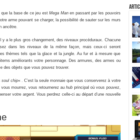
Artic
que la base de ce jeu est
Mega Man
en passant par les pouvoirs
otre arme pouvant se charger, la possibilité de sauter sur les murs
n ancêtre.
 il y a le plus gros changement, des niveaux procéduraux. Chacune
essez dans les niveaux de la même façon, mais ceux-ci seront
es thèmes tels que la glace et la jungle. Au fur et à mesure que
 items améliorants votre personnage. Des armures, des armes ou
tie des objets que vous pouvez trouver.
«
soul chip
« . C’est la seule monnaie que vous conserverez à votre
ue vous mourrez, vous retournerez au
hub
principal où vous pouvez,
nser votre argent. Vous perdrez celle-ci au départ d’une nouvelle
ne