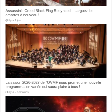
Assassin’s Creed Black Flag Resynced – Larguez les
amarres à nouveau !
il y a 1 jour
La saison 2026-2027 de l’OVMF nous promet une nouvelle
programmation variée qui saura plaire à tous !
il y a 2 semaines