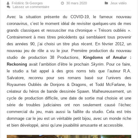
Frédéric St-Georges
30 mars 2020
Jeux vidéo
Laissez un commentaire
Avec la situation présente du COVID-19, le fameux nouveau
coronavirus, c’est le moment idéal de revisiter quelques-uns de mes
grands classiques et ressusciter ma chronique « Trésors oubliés ».
Contrairement à mes titres précédents qui semblaient tous provenir
des années 90, j’ai choisi un titre plus récent. En février 2012, un
nouveau jeu de rôle a vu le jour. Première production du nouveau
studio de production 38 Productions,
Kingdoms of Amalur :
Reckoning
avait l’ambition d’être le prochain
Skyrim
. Pour ce faire,
le studio a fait appel à des gros noms tels que l’auteur R.A.
Salvatore, reconnu pour ses romans basé sur l’univers des
Royaumes Oubliés de Donjons & Dragons, et Todd McFarlane, le
créateur du héros de bande dessinée Spawn. Malheureusement, un
cycle de production difficile, une date de sortie mal choisie et une
série de troubles judiciaires ont non seulement causé l’échec
commercial du jeu, mais aussi la faillite du studio. Cela est très
dommage car le jeu est un véritable petit bijou, avec un monde riche
et bien développé, ainsi qu’une jouabilité amusante et accessible.