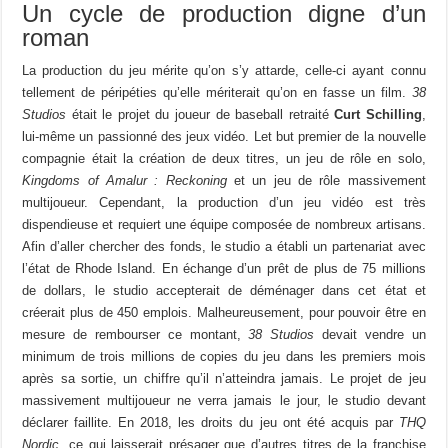
Un cycle de production digne d’un
roman
La production du jeu mérite qu’on s’y attarde, celle-ci ayant connu
tellement de péripéties qu’elle mériterait qu’on en fasse un film.
38
Studios
était le projet du joueur de baseball retraité
Curt Schilling
,
lui-même un passionné des jeux vidéo. Let but premier de la nouvelle
compagnie était la création de deux titres, un jeu de rôle en solo,
Kingdoms of Amalur : Reckoning
et un jeu de rôle massivement
multijoueur. Cependant, la production d’un jeu vidéo est très
dispendieuse et requiert une équipe composée de nombreux artisans.
Afin d’aller chercher des fonds, le studio a établi un partenariat avec
l’état de Rhode Island. En échange d’un prêt de plus de 75 millions
de dollars, le studio accepterait de déménager dans cet état et
créerait plus de 450 emplois. Malheureusement, pour pouvoir être en
mesure de rembourser ce montant,
38 Studios
devait vendre un
minimum de trois millions de copies du jeu dans les premiers mois
après sa sortie, un chiffre qu’il n’atteindra jamais. Le projet de jeu
massivement multijoueur ne verra jamais le jour, le studio devant
déclarer faillite. En 2018, les droits du jeu ont été acquis par
THQ
Nordic
, ce qui laisserait présager que d’autres titres de la franchise