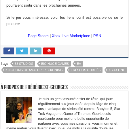
pourraient sortir dans les prochaines années.
Si le jeu vous intéresse, voici les liens où il est possible de se le
procurer :
Page Steam
|
Xbox Live Marketplace
|
PSN
Tags
38 STUDIOS
BIG HUGE GAMES
EA
KINGDOMS OF AMALUR: RECKONING
TRÉSORS OUBLIÉS
XBOX ONE
À propos de Frédéric St-Georges
Je suis un geek assumé et fier de l'être, qui joue
régulièrement aux jeux vidéo depuis l'âge de cinq
ans, maniaque de séries télé comme Babylon 5, Star
Trek Voyager et Game of Thrones. Geekbecois
représente pour moi une belle opportunité de
partager avec vous mes passions, vous informer et
même parfois vous divertir avec un jeu de mots à la qualité douteuse!