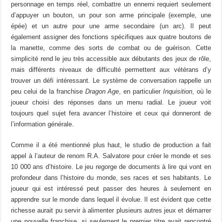
personnage en temps réel, combattre un ennemi requiert seulement
d’appuyer un bouton, un pour son arme principale (exemple, une
épée) et un autre pour une arme secondaire (un arc). Il peut
également assigner des fonctions spécifiques aux quatre boutons de
la manette, comme des sorts de combat ou de guérison. Cette
simplicité rend le jeu très accessible aux débutants des jeux de rôle,
mais différents niveaux de difficulté permettent aux vétérans d’y
trouver un défi intéressant. Le système de conversation rappelle un
peu celui de la franchise
Dragon Age
, en particulier
Inquisition
, où le
joueur choisi des réponses dans un menu radial. Le joueur voit
toujours quel sujet fera avancer l’histoire et ceux qui donneront de
l’information générale.
Comme il a été mentionné plus haut, le studio de production a fait
appel à l’auteur de renom R.A. Salvatore pour créer le monde et ses
10 000 ans d’histoire. Le jeu regorge de documents à lire qui vont en
profondeur dans l’histoire du monde, ses races et ses habitants. Le
joueur qui est intéressé peut passer des heures à seulement en
apprendre sur le monde dans lequel il évolue. Il est évident que cette
richesse aurait pu servir à alimenter plusieurs autres jeux et démarrer
une nouvelle franchise, si seulement le premier titre avait rencontré