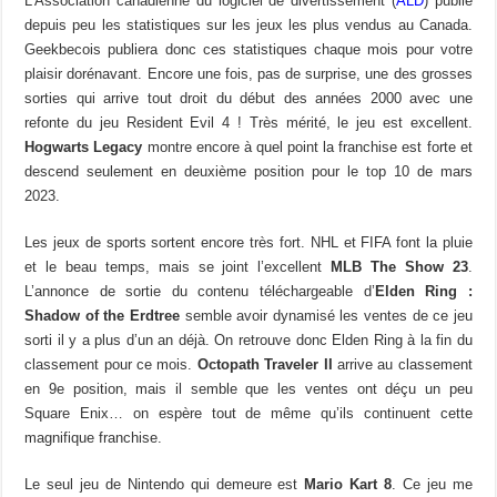
L’Association canadienne du logiciel de divertissement (
ALD
) publie
depuis peu les statistiques sur les jeux les plus vendus au Canada.
Geekbecois publiera donc ces statistiques chaque mois pour votre
plaisir dorénavant. Encore une fois, pas de surprise, une des grosses
sorties qui arrive tout droit du début des années 2000 avec une
refonte du jeu Resident Evil 4 ! Très mérité, le jeu est excellent.
Hogwarts Legacy
montre encore à quel point la franchise est forte et
descend seulement en deuxième position pour le top 10 de mars
2023.
Les jeux de sports sortent encore très fort. NHL et FIFA font la pluie
et le beau temps, mais se joint l’excellent
MLB The Show 23
.
L’annonce de sortie du contenu téléchargeable d’
Elden Ring :
Shadow of the Erdtree
semble avoir dynamisé les ventes de ce jeu
sorti il y a plus d’un an déjà. On retrouve donc Elden Ring à la fin du
classement pour ce mois.
Octopath Traveler II
arrive au classement
en 9e position, mais il semble que les ventes ont déçu un peu
Square Enix… on espère tout de même qu’ils continuent cette
magnifique franchise.
Le seul jeu de Nintendo qui demeure est
Mario Kart 8
. Ce jeu me