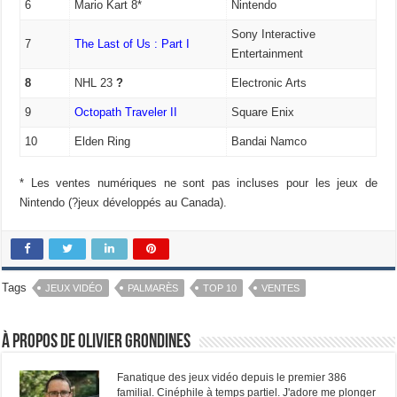
6
Mario Kart 8*
Nintendo
Sony Interactive
7
The Last of Us : Part I
Entertainment
8
NHL 23
?
Electronic Arts
9
Octopath Traveler II
Square Enix
10
Elden Ring
Bandai Namco
* Les ventes numériques ne sont pas incluses pour les jeux de
Nintendo (?jeux développés au Canada).
Tags
JEUX VIDÉO
PALMARÈS
TOP 10
VENTES
À propos de Olivier Grondines
Fanatique des jeux vidéo depuis le premier 386
familial. Cinéphile à temps partiel. J'adore me plonger