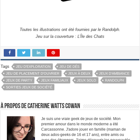
Toutes les illustrations ont été fournies par le Randolph.
Jeu sur la couverture : L’Île des Chats
Tags
JEU D'EXPLORATION
JEU DE DÉS
JEU DE PLACEMENT D'OUVRIER
JEUX À DEUX
JEUX D'AMBIANCE
JEUX DE PARTY
JEUX FAMILIAUX
JEUX SOLO
RANDOLPH
SORTIES JEUX DE SOCIÉTÉ
À propos de Catherine Watts Cowan
Je suis une vraie geek de jeux de société. Mon
premier amour dans le monde moderne a été
Carcassonne. J'adore jouer en famille (maman de
deux ados-geeks de 16 et 17 ans), entre amis ou
avec des étrangers. J'aime découvrir les nouveautés