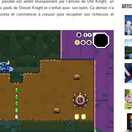
aisible est arrêté brusquement par l’arrivée de Drill Knight, un
Artic
s pieds de Shovel Knight et s’enfuit avec son butin. Ce dernier n’a
vorite et commencer à creuser pour récupérer ses richesses et