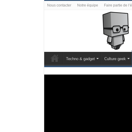
Nous contacter
Notre équipe
Faire partie de l’
Techno & gadget
Culture geek