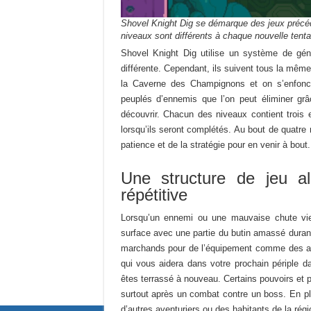
Shovel Knight Dig se démarque des jeux précéden
niveaux sont différents à chaque nouvelle tenta
Shovel Knight Dig utilise un système de géné
différente. Cependant, ils suivent tous la mê
la Caverne des Champignons et on s’enfonce
peuplés d’ennemis que l’on peut éliminer grâ
découvrir. Chacun des niveaux contient trois
lorsqu’ils seront complétés. Au bout de quatre
patience et de la stratégie pour en venir à bout.
Une structure de jeu alé
répétitive
Lorsqu’un ennemi ou une mauvaise chute vien
surface avec une partie du butin amassé durant
marchands pour de l’équipement comme des ar
qui vous aidera dans votre prochain périple d
êtes terrassé à nouveau. Certains pouvoirs et 
surtout après un combat contre un boss. En p
d’autres aventuriers ou des habitants de la régi