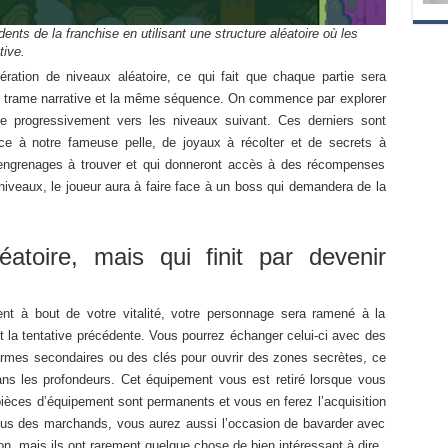
ts de la franchise en utilisant une structure aléatoire où les
tive.
ration de niveaux aléatoire, ce qui fait que chaque partie sera
me trame narrative et la même séquence. On commence par explorer
 progressivement vers les niveaux suivant. Ces derniers sont
ce à notre fameuse pelle, de joyaux à récolter et de secrets à
 engrenages à trouver et qui donneront accès à des récompenses
 niveaux, le joueur aura à faire face à un boss qui demandera de la
atoire, mais qui finit par devenir
t à bout de votre vitalité, votre personnage sera ramené à la
 la tentative précédente. Vous pourrez échanger celui-ci avec des
mes secondaires ou des clés pour ouvrir des zones secrètes, ce
ans les profondeurs. Cet équipement vous est retiré lorsque vous
pièces d’équipement sont permanents et vous en ferez l’acquisition
lus des marchands, vous aurez aussi l’occasion de bavarder avec
on, mais ils ont rarement quelque chose de bien intéressant à dire.