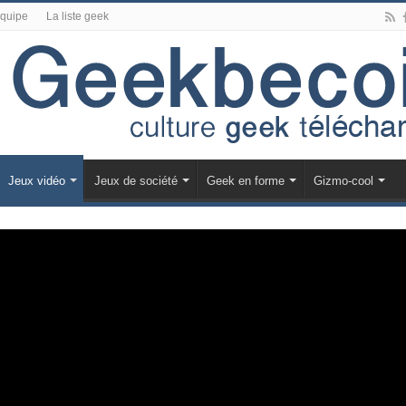
équipe
La liste geek
Jeux vidéo
Jeux de société
Geek en forme
Gizmo-cool