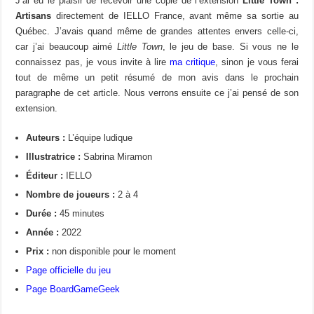
J’ai eu le plaisir de recevoir une copie de l’extension
Little Town :
Artisans
directement de IELLO France, avant même sa sortie au
Québec. J’avais quand même de grandes attentes envers celle-ci,
car j’ai beaucoup aimé
Little Town
, le jeu de base. Si vous ne le
connaissez pas, je vous invite à lire
ma critique
, sinon je vous ferai
tout de même un petit résumé de mon avis dans le prochain
paragraphe de cet article. Nous verrons ensuite ce j’ai pensé de son
extension.
Auteurs :
L’équipe ludique
Illustratrice :
Sabrina Miramon
Éditeur :
IELLO
Nombre de joueurs :
2 à 4
Durée :
45 minutes
Année :
2022
Prix :
non disponible pour le moment
Page officielle du jeu
Page BoardGameGeek