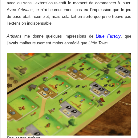
avec ou sans l’extension ralentit le moment de commencer à jouer.
Avec
Artisans
, je n’ai heureusement pas eu l’impression que le jeu
de base était incomplet, mais cela fait en sorte que je ne trouve pas
l’extension indispensable.
Artisans
me donne quelques impressions de
Little Factory
, que
j’avais malheureusement moins apprécié que
Little Town
.