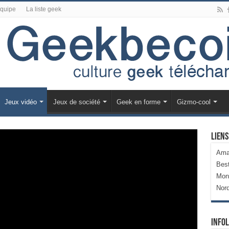
équipe
La liste geek
Jeux vidéo
Jeux de société
Geek en forme
Gizmo-cool
Liens
Ama
Bes
Mon
Nor
Infol