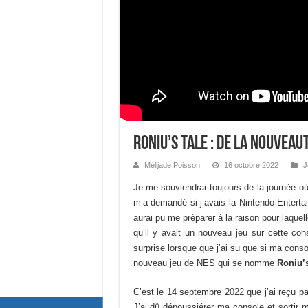
Roniu’s Tale : de la nouvea
Mélijade Poisson
16 octobre 2022
J
Je me souviendrai toujours de la journée o
m’a demandé si j’avais la Nintendo Entert
aurai pu me préparer à la raison pour laquell
qu’il y avait un nouveau jeu sur cette con
surprise lorsque que j’ai su que si ma consol
nouveau jeu de NES qui se nomme
Roniu’s
C’est le 14 septembre 2022 que j’ai reçu pa
J’ai dû dépoussiérer ma console et sortir m