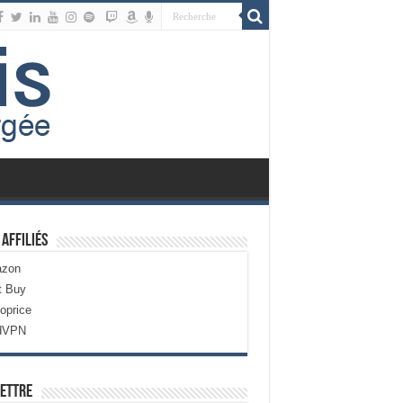
 Affiliés
zon
t Buy
oprice
dVPN
ettre