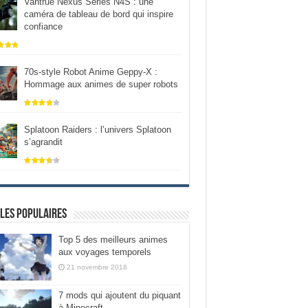
Vantrue Nexus Series N4S : une
caméra de tableau de bord qui inspire
confiance
70s-style Robot Anime Geppy-X :
Hommage aux animes de super robots
Splatoon Raiders : l’univers Splatoon
s’agrandit
les populaires
Top 5 des meilleurs animes
aux voyages temporels
21 novembre 2018
7 mods qui ajoutent du piquant
à Minecraft