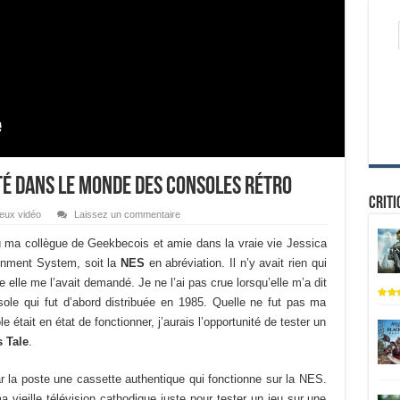
uté dans le monde des consoles rétro
Criti
eux vidéo
Laissez un commentaire
ù ma collègue de Geekbecois et amie dans la vraie vie Jessica
ainment System, soit la
NES
en abréviation. Il n’y avait rien qui
e elle me l’avait demandé. Je ne l’ai pas crue lorsqu’elle m’a dit
sole qui fut d’abord distribuée en 1985. Quelle ne fut pas ma
e était en état de fonctionner, j’aurais l’opportunité de tester un
 Tale
.
r la poste une cassette authentique qui fonctionne sur la NES.
a vieille télévision cathodique juste pour tester un jeu sur une