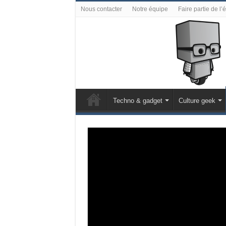
Nous contacter
Notre équipe
Faire partie de l’
Techno & gadget
Culture geek