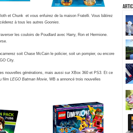
Artic
loth et Chunk et vous enfuirez de la maison Fratelli. Vous bâtirez
accéderez à tous les autres
Goonies
.
averser les couloirs de Poudlard avec Harry, Ron et Hermione.
rse.
ncarnerez soit Chase McCain le policier, soit un pompier, ou encore
EGO City.
les nouvelles générations, mais aussi sur XBox 360 et PS3. Et ce
du film
LEGO Batman Movie
, WB a annoncé trois nouvelles