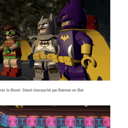
irez le
Bionic Steed
chevauché par Batman en
Bat-