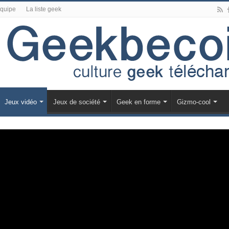
équipe
La liste geek
Jeux vidéo
Jeux de société
Geek en forme
Gizmo-cool