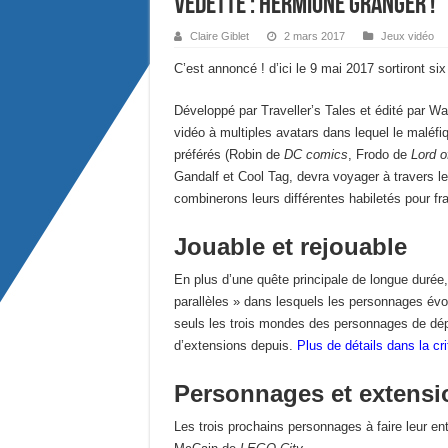
vedette : Hermione Granger !
Claire Giblet
2 mars 2017
Jeux vidéo
C’est annoncé ! d’ici le 9 mai 2017 sortiront s
Développé par Traveller’s Tales et édité par W
vidéo à multiples avatars dans lequel le maléf
préférés (Robin de
DC comics
, Frodo de
Lord o
Gandalf et Cool Tag, devra voyager à travers les
combinerons leurs différentes habiletés pour fra
Jouable et rejouable
En plus d’une quête principale de longue durée
parallèles » dans lesquels les personnages évolu
seuls les trois mondes des personnages de dépar
d’extensions depuis.
Plus de détails dans la cri
Personnages et extensi
Les trois prochains personnages à faire leur en