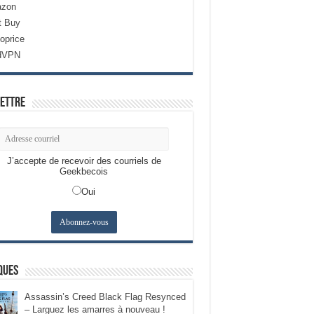
zon
t Buy
oprice
dVPN
ettre
J’accepte de recevoir des courriels de
Geekbecois
Oui
ques
Assassin’s Creed Black Flag Resynced
– Larguez les amarres à nouveau !