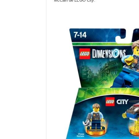
McCain de
LEGO City
.