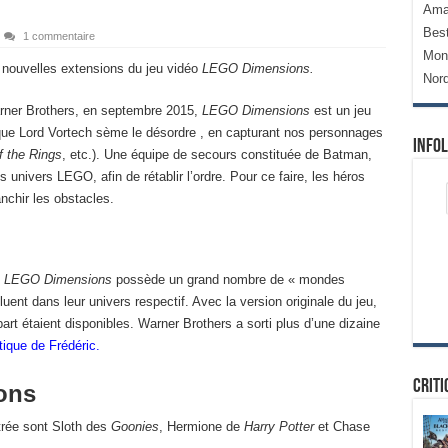
Ama
Bes
1 commentaire
Mon
ix nouvelles extensions du jeu vidéo
LEGO Dimensions.
Nor
arner Brothers, en septembre 2015,
LEGO Dimensions
est un jeu
ique Lord Vortech sème le désordre , en capturant nos personnages
Infol
f the Rings
, etc.). Une équipe de secours constituée de Batman,
 univers LEGO, afin de rétablir l’ordre. Pour ce faire, les héros
nchir les obstacles.
,
LEGO Dimensions
possède un grand nombre de « mondes
ent dans leur univers respectif. Avec la version originale du jeu,
t étaient disponibles. Warner Brothers a sorti plus d’une dizaine
tique de Frédéric.
Criti
ons
trée sont Sloth des
Goonies
, Hermione de
Harry Potter
et Chase