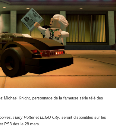
ez Michael Knight, personnage de la fameuse série télé des
oonies
,
Harry Potter
et
LEGO City
, seront disponibles sur les
et PS3 dès le 28 mars.