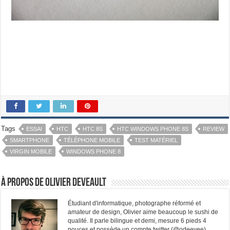
Tags
ESSAI
HTC
HTC 8S
HTC WINDOWS PHONE 8S
REVIEW
SMARTPHONE
TÉLÉPHONE MOBILE
TEST MATÉRIEL
VIRGIN MOBILE
WINDOWS PHONE 8
À propos de Olivier Deveault
Étudiant d'informatique, photographe réformé et
amateur de design, Olivier aime beaucoup le sushi de
qualité. Il parle bilingue et demi, mesure 6 pieds 4
pouces et possède un compte twitter (@odeevee).