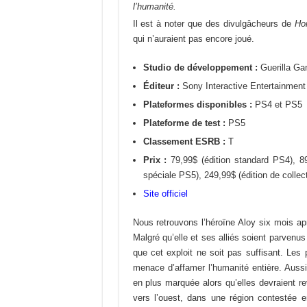
l’humanité.
Il est à noter que des divulgâcheurs de
Ho
qui n’auraient pas encore joué.
Studio de développement :
Guerilla G
Éditeur :
Sony Interactive Entertainment
Plateformes disponibles :
PS4 et PS5
Plateforme de test :
PS5
Classement ESRB :
T
Prix :
79,99$ (édition standard PS4), 89
spéciale PS5), 249,99$ (édition de collect
Site officiel
Nous retrouvons l’héroïne Aloy six mois aprè
Malgré qu’elle et ses alliés soient parvenus 
que cet exploit ne soit pas suffisant. Les 
menace d’affamer l’humanité entière. Auss
en plus marquée alors qu’elles devraient re
vers l’ouest, dans une région contestée en