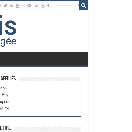
 Affiliés
zon
t Buy
oprice
dVPN
ettre