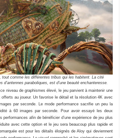
 tout comme les différentes tribus qui les habitent. La cité
nes d’antennes paraboliques, est d’une beauté enchanteresse.
ce niveau de graphismes élevé, le jeu parvient à maintenir une
offerts au joueur. Un favorise le détail et la résolution 4K avec
 images par seconde. Le mode performance sacrifie un peu la
luidité à 60 images par seconde. Pour avoir essayé les deux
s performances afin de bénéficier d’une expérience de jeu plus
réduite avec cette option et le jeu sera beaucoup plus rapide et
i remarquée est pour les détails éloignés de Aloy qui deviennent
mode performance. Le visuel rapproché et les cinématiques sont