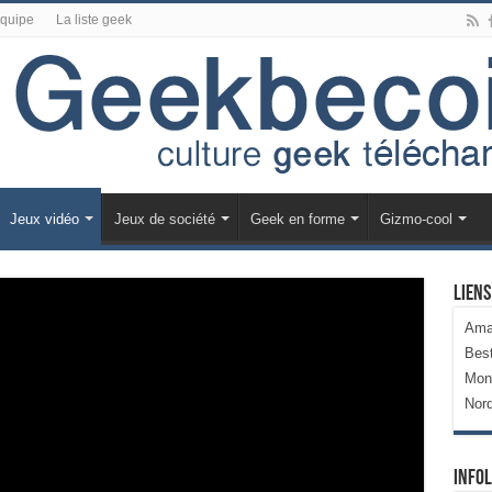
équipe
La liste geek
Jeux vidéo
Jeux de société
Geek en forme
Gizmo-cool
Liens
Ama
Bes
Mon
Nor
Infol