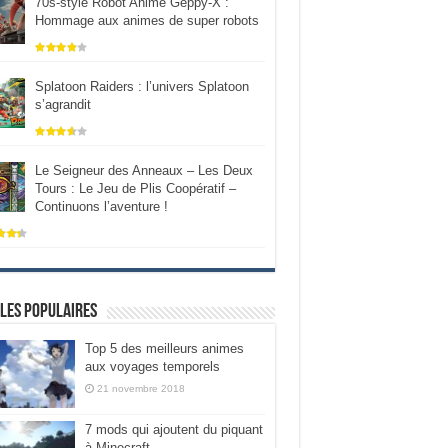
70s-style Robot Anime Geppy-X :
Hommage aux animes de super robots
Splatoon Raiders : l’univers Splatoon
s’agrandit
Le Seigneur des Anneaux – Les Deux
Tours : Le Jeu de Plis Coopératif –
Continuons l’aventure !
les populaires
Top 5 des meilleurs animes
aux voyages temporels
21 novembre 2018
7 mods qui ajoutent du piquant
à Minecraft