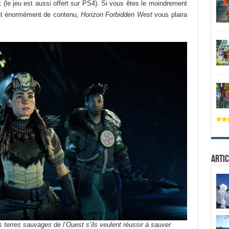
t (le jeu est aussi offert sur PS4). Si vous êtes le moindrement
rent énormément de contenu,
Horizon Forbidden West
vous plaira
Artic
s terres sauvages de l’Ouest s’ils veulent réussir à sauver