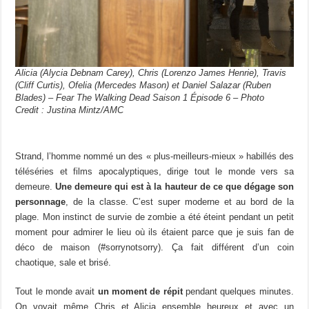
Alicia (Alycia Debnam Carey), Chris (Lorenzo James Henrie), Travis
(Cliff Curtis), Ofelia (Mercedes Mason) et Daniel Salazar (Ruben
Blades) – Fear The Walking Dead Saison 1 Épisode 6 – Photo
Credit : Justina Mintz/AMC
Strand, l’homme nommé un des « plus-meilleurs-mieux » habillés des
téléséries et films apocalyptiques, dirige tout le monde vers sa
demeure.
Une demeure qui est à la hauteur de ce que dégage son
personnage
, de la classe. C’est super moderne et au bord de la
plage. Mon instinct de survie de zombie a été éteint pendant un petit
moment pour admirer le lieu où ils étaient parce que je suis fan de
déco de maison (#sorrynotsorry). Ça fait différent d’un coin
chaotique, sale et brisé.
Tout le monde avait
un moment de répit
pendant quelques minutes.
On voyait même Chris et Alicia ensemble heureux et avec un