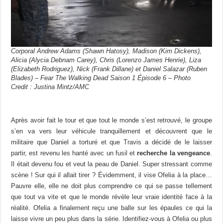
Corporal Andrew Adams (Shawn Hatosy), Madison (Kim Dickens),
Alicia (Alycia Debnam Carey), Chris (Lorenzo James Henrie), Liza
(Elizabeth Rodriguez), Nick (Frank Dillane) et Daniel Salazar (Ruben
Blades) – Fear The Walking Dead Saison 1 Épisode 6 – Photo
Credit : Justina Mintz/AMC
Après avoir fait le tour et que tout le monde s’est retrouvé, le groupe
s’en va vers leur véhicule tranquillement et découvrent que le
militaire que Daniel a torturé et que Travis a décidé de le laisser
partir, est revenu les hanté avec un fusil et
recherche la vengeance
.
Il était devenu fou et veut la peau de Daniel. Super stressant comme
scène ! Sur qui il allait tirer ? Évidemment, il vise Ofelia à la place…
Pauvre elle, elle ne doit plus comprendre ce qui se passe tellement
que tout va vite et que le monde révèle leur vraie identité face à la
réalité. Ofelia a finalement reçu une balle sur les épaules ce qui la
laisse vivre un peu plus dans la série. Identifiez-vous à Ofelia ou plus