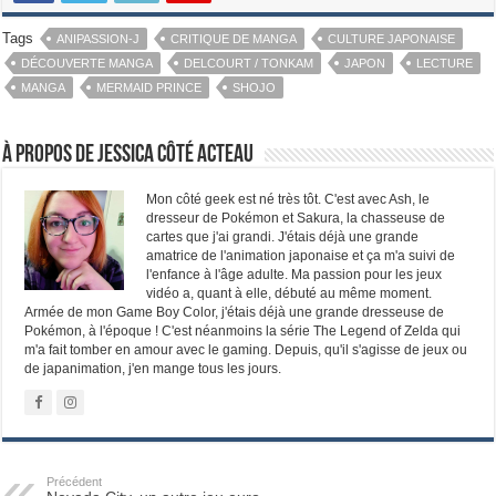
Tags
ANIPASSION-J
CRITIQUE DE MANGA
CULTURE JAPONAISE
DÉCOUVERTE MANGA
DELCOURT / TONKAM
JAPON
LECTURE
MANGA
MERMAID PRINCE
SHOJO
À propos de Jessica Côté Acteau
Mon côté geek est né très tôt. C'est avec Ash, le
dresseur de Pokémon et Sakura, la chasseuse de
cartes que j'ai grandi. J'étais déjà une grande
amatrice de l'animation japonaise et ça m'a suivi de
l'enfance à l'âge adulte. Ma passion pour les jeux
vidéo a, quant à elle, débuté au même moment.
Armée de mon Game Boy Color, j'étais déjà une grande dresseuse de
Pokémon, à l'époque ! C'est néanmoins la série The Legend of Zelda qui
m'a fait tomber en amour avec le gaming. Depuis, qu'il s'agisse de jeux ou
de japanimation, j'en mange tous les jours.
Précédent