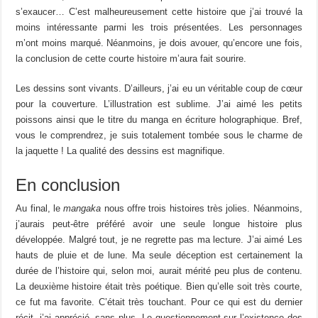
s’exaucer… C’est malheureusement cette histoire que j’ai trouvé la
moins intéressante parmi les trois présentées. Les personnages
m’ont moins marqué. Néanmoins, je dois avouer, qu’encore une fois,
la conclusion de cette courte histoire m’aura fait sourire.
Les dessins sont vivants. D’ailleurs, j’ai eu un véritable coup de cœur
pour la couverture. L’illustration est sublime. J’ai aimé les petits
poissons ainsi que le titre du manga en écriture holographique. Bref,
vous le comprendrez, je suis totalement tombée sous le charme de
la jaquette ! La qualité des dessins est magnifique.
En conclusion
Au final, le
mangaka
nous offre trois histoires très jolies. Néanmoins,
j’aurais peut-être préféré avoir une seule longue histoire plus
développée. Malgré tout, je ne regrette pas ma lecture. J’ai aimé Les
hauts de pluie et de lune. Ma seule déception est certainement la
durée de l’histoire qui, selon moi, aurait mérité peu plus de contenu.
La deuxième histoire était très poétique. Bien qu’elle soit très courte,
ce fut ma favorite. C’était très touchant. Pour ce qui est du dernier
récit, j’ai apprécié, sans plus. Le questionnement sur l’existence des