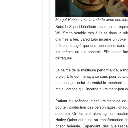
Margot Robbie vole la vedette avec son int
Suicide Squad bénéficie d’une solide équip
Will Smith semble très à l’aise dans le rô
d’armes à feu. Jared Leto incarne un Joker 
présent, malgré que ses apparitions dans l
les scènes où elle apparait. Elle passe fa
détraquée.
La palme de la meilleure performance, à mon
projet. Elle est menaçante sans pour autan
personnage, celui du véritable méchant fait
mais l’actrice qui l’incarne a vraiment peu 
Parlant du scénario, c’est vraiment de ce c
courte introduction des personnages, chacu
superbe). On les voit alors agir en mécha
Harley Quinn qui subit sa transformation d
prison fédérale. Cependant, dès que l’esc