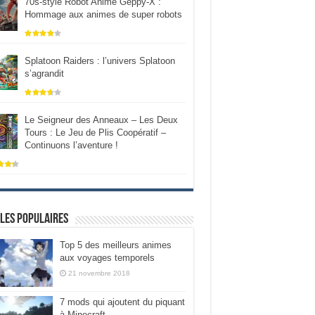
70s-style Robot Anime Geppy-X :
Hommage aux animes de super robots
Splatoon Raiders : l’univers Splatoon
s’agrandit
Le Seigneur des Anneaux – Les Deux
Tours : Le Jeu de Plis Coopératif –
Continuons l’aventure !
les populaires
Top 5 des meilleurs animes
aux voyages temporels
21 novembre 2018
7 mods qui ajoutent du piquant
à Minecraft