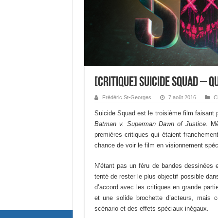
[Critique] Suicide Squad – 
Frédéric St-Georges
7 août 2016
C
Suicide Squad est le troisième film faisant
Batman v. Superman Dawn of Justice
. Mê
premières critiques qui étaient franchemen
chance de voir le film en visionnement spé
N’étant pas un féru de bandes dessinées e
tenté de rester le plus objectif possible d
d’accord avec les critiques en grande parti
et une solide brochette d’acteurs, mais 
scénario et des effets spéciaux inégaux.