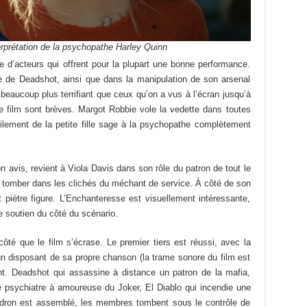
erprétation de la psychopathe Harley Quinn
e d’acteurs qui offrent pour la plupart une bonne performance.
le de Deadshot, ainsi que dans la manipulation de son arsenal
beaucoup plus terrifiant que ceux qu’on a vus à l’écran jusqu’à
e film sont brèves. Margot Robbie vole la vedette dans toutes
cilement de la petite fille sage à la psychopathe complètement
 avis, revient à Viola Davis dans son rôle du patron de tout le
t tomber dans les clichés du méchant de service. À côté de son
 piètre figure. L’Enchanteresse est visuellement intéressante,
de soutien du côté du scénario.
ôté que le film s’écrase. Le premier tiers est réussi, avec la
n disposant de sa propre chanson (la trame sonore du film est
nt. Deadshot qui assassine à distance un patron de la mafia,
e psychiatre à amoureuse du Joker, El Diablo qui incendie une
adron est assemblé, les membres tombent sous le contrôle de