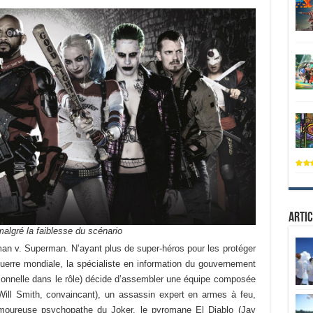
Artic
malgré la faiblesse du scénario
an v. Superman. N’ayant plus de super-héros pour les protéger
uerre mondiale, la spécialiste en information du gouvernement
ionnelle dans le rôle) décide d’assembler une équipe composée
(Will Smith, convaincant), un assassin expert en armes à feu,
amoureuse psychopathe du Joker, le pyromane El Diablo (Jay