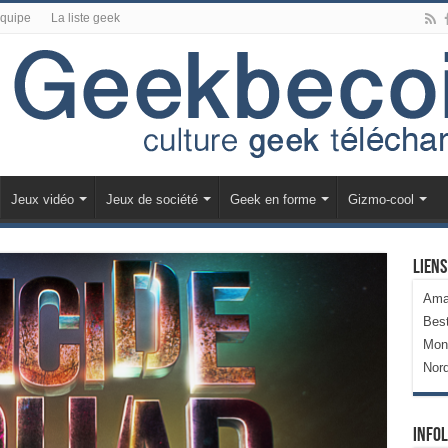
équipe
La liste geek
Jeux vidéo
Jeux de société
Geek en forme
Gizmo-cool
Liens
Ama
Bes
Mon
Nor
Infol