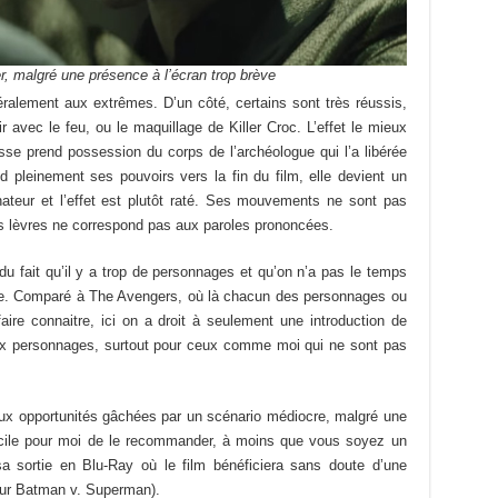
er, malgré une présence à l’écran trop brève
téralement aux extrêmes. D’un côté, certains sont très réussis,
 avec le feu, ou le maquillage de Killer Croc. L’effet le mieux
sse prend possession du corps de l’archéologue qui l’a libérée
nd pleinement ses pouvoirs vers la fin du film, elle devient un
nateur et l’effet est plutôt raté. Ses mouvements ne sont pas
s lèvres ne correspond pas aux paroles prononcées.
 du fait qu’il y a trop de personnages et qu’on n’a pas le temps
elle. Comparé à The Avengers, où là chacun des personnages ou
aire connaitre, ici on a droit à seulement une introduction de
 aux personnages, surtout pour ceux comme moi qui ne sont pas
aux opportunités gâchées par un scénario médiocre, malgré une
ficile pour moi de le recommander, à moins que vous soyez un
 sortie en Blu-Ray où le film bénéficiera sans doute d’une
our Batman v. Superman).