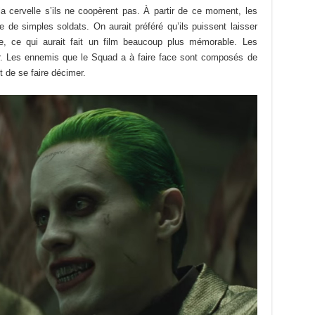
la cervelle s’ils ne coopèrent pas. À partir de ce moment, les
e simples soldats. On aurait préféré qu’ils puissent laisser
lie, ce qui aurait fait un film beaucoup plus mémorable. Les
er. Les ennemis que le Squad a à faire face sont composés de
t de se faire décimer.