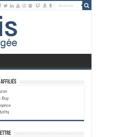
 Affiliés
zon
t Buy
oprice
dVPN
ettre