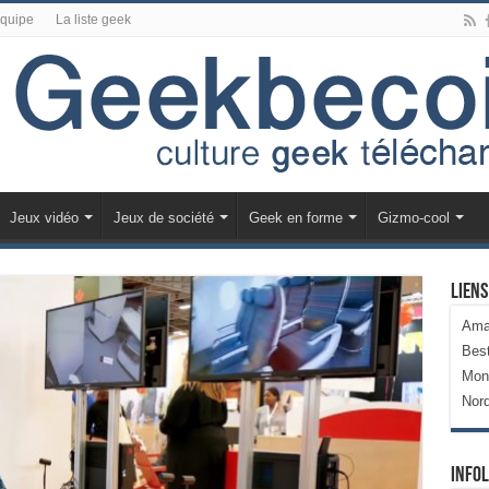
équipe
La liste geek
Jeux vidéo
Jeux de société
Geek en forme
Gizmo-cool
Liens
Ama
Bes
Mon
Nor
Infol