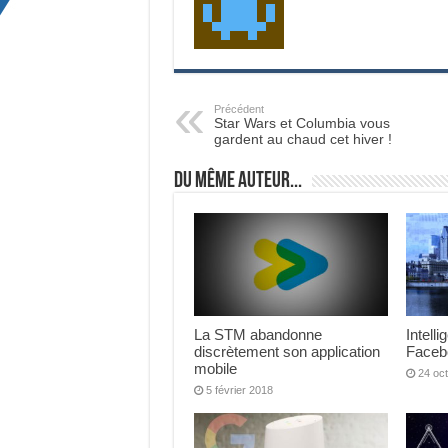
Précédent
Star Wars et Columbia vous
gardent au chaud cet hiver !
Du même auteur...
La STM abandonne
Intelli
discrètement son application
Facebo
mobile
24 oc
5 février 2018