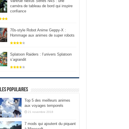
Vantrue Nexus Series N4S : une
caméra de tableau de bord qui inspire
confiance
70s-style Robot Anime Geppy-X :
Hommage aux animes de super robots
Splatoon Raiders : l’univers Splatoon
s’agrandit
les populaires
Top 5 des meilleurs animes
aux voyages temporels
21 novembre 2018
7 mods qui ajoutent du piquant
à Minecraft