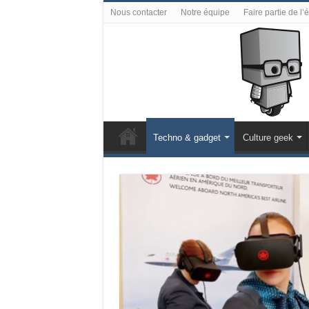
Nous contacter
Notre équipe
Faire partie de l’
Techno & gadget
Culture geek