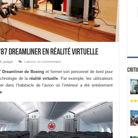
 787 Dreamliner en réalité virtuelle
& gadget
Laissez un commentaire
Criti
7 Dreamliner de Boeing
et former son personnel de bord pour
echnologie de la
réalité virtuelle
. Par exemple, les utilisateurs
r dans l’habitacle de l’avion où l’intérieur a été entièrement
e
.