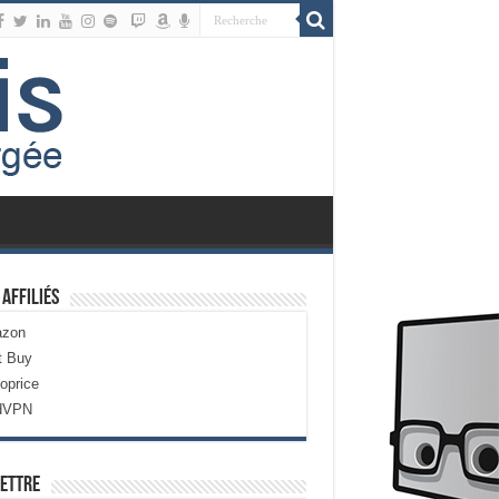
 Affiliés
zon
t Buy
oprice
dVPN
ettre