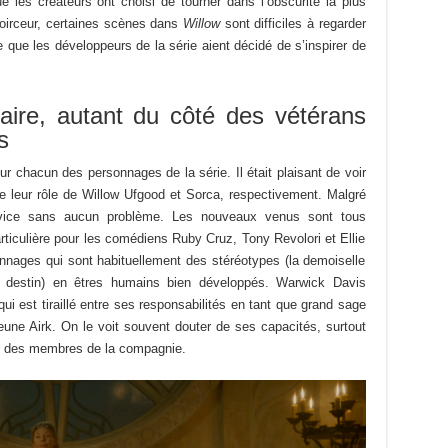
ue les créateurs ont choisi de tourner dans l’obscurité la plus
noirceur, certaines scènes dans
Willow
sont difficiles à regarder
e que les développeurs de la série aient décidé de s’inspirer de
laire, autant du côté des vétérans
s
 pour chacun des personnages de la série. Il était plaisant de voir
 leur rôle de Willow Ufgood et Sorca, respectivement. Malgré
rvice sans aucun problème. Les nouveaux venus sont tous
rticulière pour les comédiens Ruby Cruz, Tony Revolori et Ellie
nnages qui sont habituellement des stéréotypes (la demoiselle
n destin) en êtres humains bien développés. Warwick Davis
 qui est tiraillé entre ses responsabilités en tant que grand sage
jeune Airk. On le voit souvent douter de ses capacités, surtout
à un des membres de la compagnie.