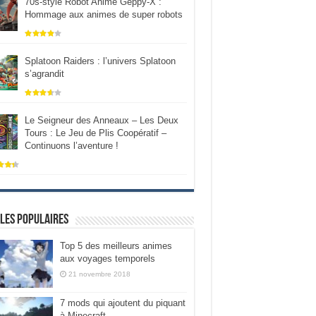
70s-style Robot Anime Geppy-X :
Hommage aux animes de super robots
Splatoon Raiders : l’univers Splatoon
s’agrandit
Le Seigneur des Anneaux – Les Deux
Tours : Le Jeu de Plis Coopératif –
Continuons l’aventure !
les populaires
Top 5 des meilleurs animes
aux voyages temporels
21 novembre 2018
7 mods qui ajoutent du piquant
à Minecraft