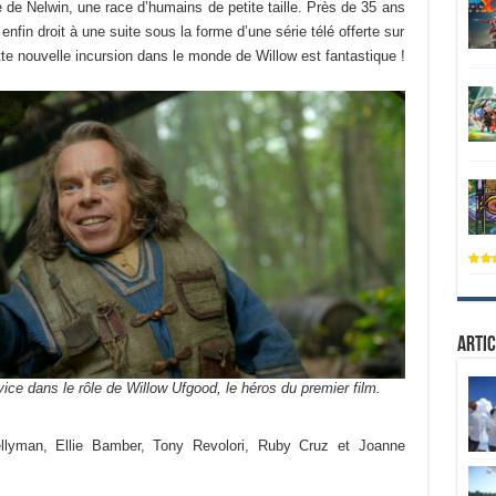
ge de Nelwin, une race d’humains de petite taille. Près de 35 ans
 enfin droit à une suite sous la forme d’une série télé offerte sur
tte nouvelle incursion dans le monde de Willow est fantastique !
Artic
ce dans le rôle de Willow Ufgood, le héros du premier film.
lyman, Ellie Bamber, Tony Revolori, Ruby Cruz et Joanne