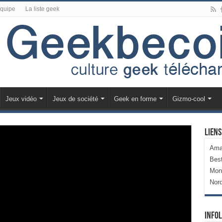
équipe
La liste geek
Jeux vidéo
Jeux de société
Geek en forme
Gizmo-cool
Liens
Ama
Bes
Mon
Nor
Infol