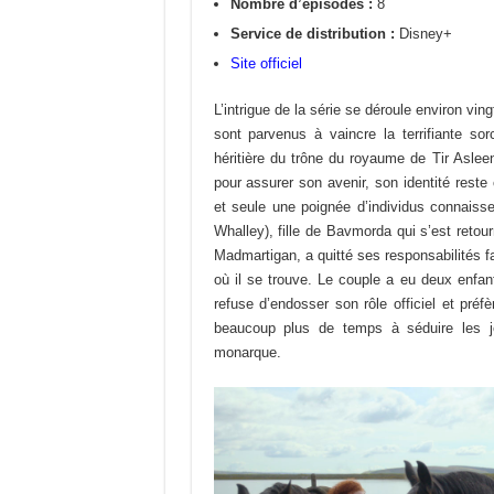
Nombre d’épisodes :
8
Service de distribution :
Disney+
Site officiel
L’intrigue de la série se déroule environ v
sont parvenus à vaincre la terrifiante so
héritière du trône du royaume de Tir Asleen
pour assurer son avenir, son identité rest
et seule une poignée d’individus connaisse
Whalley), fille de Bavmorda qui s’est reto
Madmartigan, a quitté ses responsabilités fa
où il se trouve. Le couple a eu deux enfan
refuse d’endosser son rôle officiel et préf
beaucoup plus de temps à séduire les j
monarque.