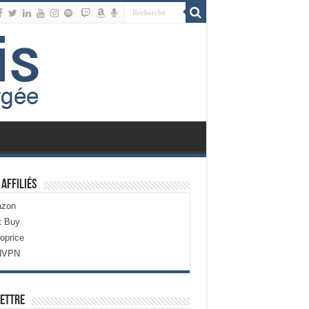
 Affiliés
zon
t Buy
oprice
dVPN
ettre