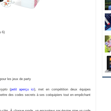
u 6)
our les jeux de party
crypto
(
petit aperçu ici
), met en compétition deux équipes
mettre des codes secrets à ses coéquipiers tout en empêchant
-clés. À chaque ronde, un encrypteur par équipe pige un code