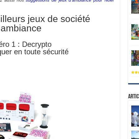
ez aussi nos
suggestions de jeux d’ambiance pour Noël
lleurs jeux de société
’ambiance
ro 1 : Decrypto
er en toute sécurité
Artic