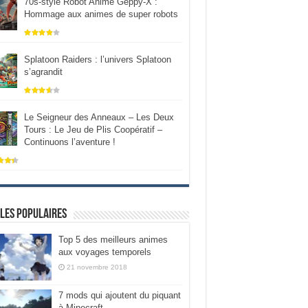
70s-style Robot Anime Geppy-X :
Hommage aux animes de super robots
Splatoon Raiders : l’univers Splatoon
s’agrandit
Le Seigneur des Anneaux – Les Deux
Tours : Le Jeu de Plis Coopératif –
Continuons l’aventure !
les populaires
Top 5 des meilleurs animes
aux voyages temporels
21 novembre 2018
7 mods qui ajoutent du piquant
à Minecraft