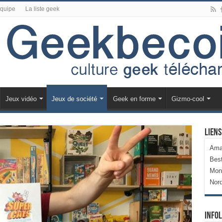
équipe
La liste geek
Jeux vidéo
Jeux de société
Geek en forme
Gizmo-cool
Liens
Ama
Bes
Mon
Nor
Infol