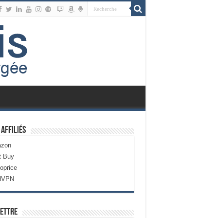
 Affiliés
zon
t Buy
oprice
dVPN
ettre