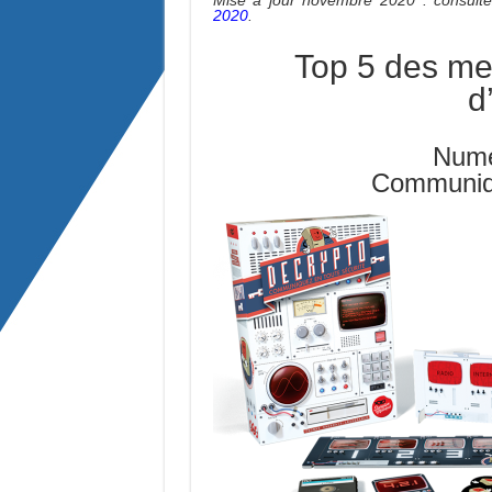
Mise à jour novembre 2020 : consult
2020
.
Top 5 des mei
d
Numé
Communiqu