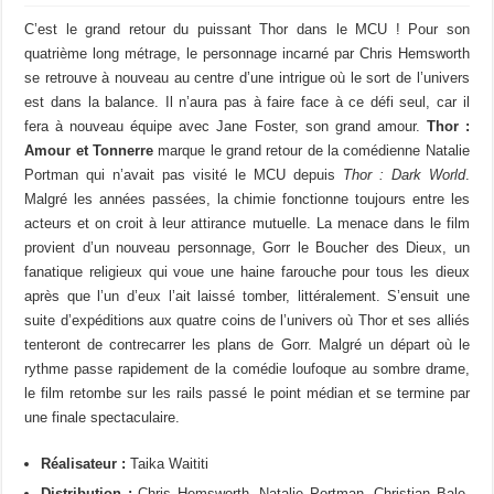
C’est le grand retour du puissant Thor dans le MCU ! Pour son
quatrième long métrage, le personnage incarné par Chris Hemsworth
se retrouve à nouveau au centre d’une intrigue où le sort de l’univers
est dans la balance. Il n’aura pas à faire face à ce défi seul, car il
fera à nouveau équipe avec Jane Foster, son grand amour.
Thor :
Amour et Tonnerre
marque le grand retour de la comédienne Natalie
Portman qui n’avait pas visité le MCU depuis
Thor : Dark World
.
Malgré les années passées, la chimie fonctionne toujours entre les
acteurs et on croit à leur attirance mutuelle. La menace dans le film
provient d’un nouveau personnage, Gorr le Boucher des Dieux, un
fanatique religieux qui voue une haine farouche pour tous les dieux
après que l’un d’eux l’ait laissé tomber, littéralement. S’ensuit une
suite d’expéditions aux quatre coins de l’univers où Thor et ses alliés
tenteront de contrecarrer les plans de Gorr. Malgré un départ où le
rythme passe rapidement de la comédie loufoque au sombre drame,
le film retombe sur les rails passé le point médian et se termine par
une finale spectaculaire.
Réalisateur :
Taika Waititi
Distribution :
Chris Hemsworth, Natalie Portman, Christian Bale,