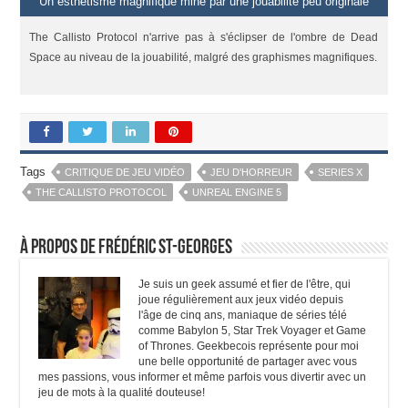
Un esthétisme magnifique miné par une jouabilité peu originale
The Callisto Protocol n'arrive pas à s'éclipser de l'ombre de Dead
Space au niveau de la jouabilité, malgré des graphismes magnifiques.
Tags
CRITIQUE DE JEU VIDÉO
JEU D'HORREUR
SERIES X
THE CALLISTO PROTOCOL
UNREAL ENGINE 5
À propos de Frédéric St-Georges
Je suis un geek assumé et fier de l'être, qui
joue régulièrement aux jeux vidéo depuis
l'âge de cinq ans, maniaque de séries télé
comme Babylon 5, Star Trek Voyager et Game
of Thrones. Geekbecois représente pour moi
une belle opportunité de partager avec vous
mes passions, vous informer et même parfois vous divertir avec un
jeu de mots à la qualité douteuse!