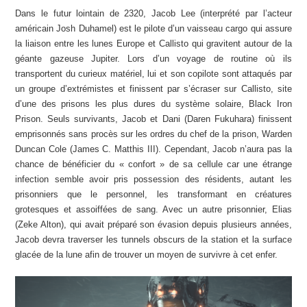
Dans le futur lointain de 2320, Jacob Lee (interprété par l’acteur
américain Josh Duhamel) est le pilote d’un vaisseau cargo qui assure
la liaison entre les lunes Europe et Callisto qui gravitent autour de la
géante gazeuse Jupiter. Lors d’un voyage de routine où ils
transportent du curieux matériel, lui et son copilote sont attaqués par
un groupe d’extrémistes et finissent par s’écraser sur Callisto, site
d’une des prisons les plus dures du système solaire, Black Iron
Prison. Seuls survivants, Jacob et Dani (Daren Fukuhara) finissent
emprisonnés sans procès sur les ordres du chef de la prison, Warden
Duncan Cole (James C. Matthis III). Cependant, Jacob n’aura pas la
chance de bénéficier du « confort » de sa cellule car une étrange
infection semble avoir pris possession des résidents, autant les
prisonniers que le personnel, les transformant en créatures
grotesques et assoiffées de sang. Avec un autre prisonnier, Elias
(Zeke Alton), qui avait préparé son évasion depuis plusieurs années,
Jacob devra traverser les tunnels obscurs de la station et la surface
glacée de la lune afin de trouver un moyen de survivre à cet enfer.