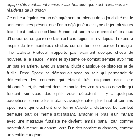
équipe s’ils souhaitent survivre aux horreurs que sont devenues les
résidents de la prison.
Ce qui est également un désagrément au niveau de la jouabilité est le
sentiment très présent que l’on a déjà joué à ce type de jeu plusieurs
fois. Il est certain que Dead Space est sorti à un moment où les jeux
d’horreur de ce genre ne faisaient pas légion, mais depuis, la série a
inspiré de très nombreux studios qui ont tenté de recréer la magie.
The Callisto Protocol n’apporte pas vraiment quelque chose de
nouveau à la sauce. Même le système de combat semble avoir fait
un pas en arrière, avec un arsenal plutôt classique de pistolets et de
fusils. Dead Space se démarquait avec sa scie qui permettait de
démembrer les ennemis qui étaient très originaux dans leur
difformité. Ici, ils entrent dans le moule des zombis sans cervelle qui
foncent sur vous dès qu’ils vous détectent. Il y a quelques
exceptions, comme les mutants aveugles cités plus haut et certains
spécimens qui crachent une forme d’acide à distance. Le combat
demeure tout de même satisfaisant, arracher le bras d’un mutant
avec une matraque futuriste ne devient jamais banal, tout comme
parvenir à mener un ennemi vers l’un des nombreux dangers, comme
un ventilateur géant.