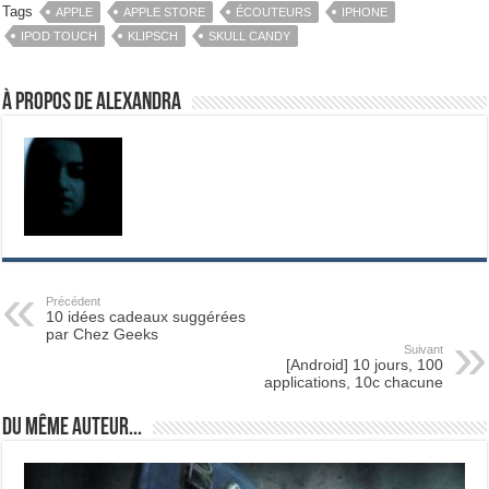
Tags
APPLE
APPLE STORE
ÉCOUTEURS
IPHONE
IPOD TOUCH
KLIPSCH
SKULL CANDY
À propos de Alexandra
Précédent
10 idées cadeaux suggérées
par Chez Geeks
Suivant
[Android] 10 jours, 100
applications, 10c chacune
Du même auteur...