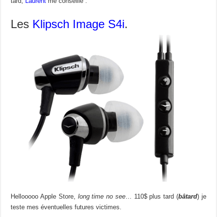
tard,
Laurent
me conseille :
Les
Klipsch Image S4i
.
Hellooooo Apple Store,
long time no see
… 110$ plus tard (
bâtard
) je
teste mes éventuelles futures victimes.