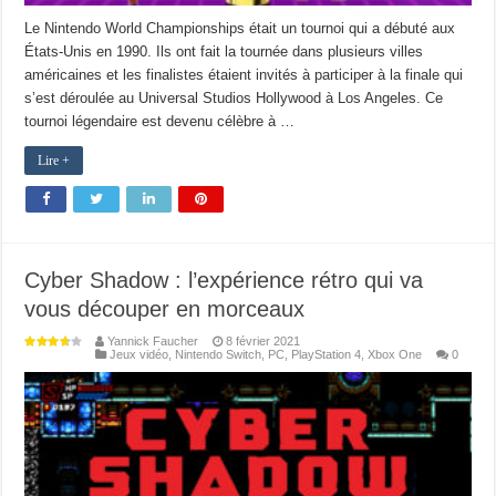
Le Nintendo World Championships était un tournoi qui a débuté aux
États-Unis en 1990. Ils ont fait la tournée dans plusieurs villes
américaines et les finalistes étaient invités à participer à la finale qui
s’est déroulée au Universal Studios Hollywood à Los Angeles. Ce
tournoi légendaire est devenu célèbre à …
Lire +
Cyber Shadow : l’expérience rétro qui va
vous découper en morceaux
Yannick Faucher
8 février 2021
Jeux vidéo
,
Nintendo Switch
,
PC
,
PlayStation 4
,
Xbox One
0