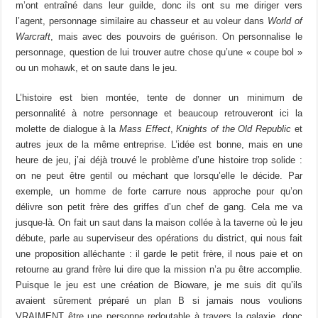
m’ont entraîné dans leur guilde, donc ils ont su me diriger vers
l’agent, personnage similaire au chasseur et au voleur dans
World of
Warcraft
, mais avec des pouvoirs de guérison. On personnalise le
personnage, question de lui trouver autre chose qu’une « coupe bol »
ou un mohawk, et on saute dans le jeu.
L’histoire est bien montée, tente de donner un minimum de
personnalité à notre personnage et beaucoup retrouveront ici la
molette de dialogue à la
Mass Effect
,
Knights of the Old Republic
et
autres jeux de la même entreprise. L’idée est bonne, mais en une
heure de jeu, j’ai déjà trouvé le problème d’une histoire trop solide :
on ne peut être gentil ou méchant que lorsqu’elle le décide. Par
exemple, un homme de forte carrure nous approche pour qu’on
délivre son petit frère des griffes d’un chef de gang. Cela me va
jusque-là. On fait un saut dans la maison collée à la taverne où le jeu
débute, parle au superviseur des opérations du district, qui nous fait
une proposition alléchante : il garde le petit frère, il nous paie et on
retourne au grand frère lui dire que la mission n’a pu être accomplie.
Puisque le jeu est une création de Bioware, je me suis dit qu’ils
avaient sûrement préparé un plan B si jamais nous voulions
VRAIMENT être une personne redoutable à travers la galaxie, donc