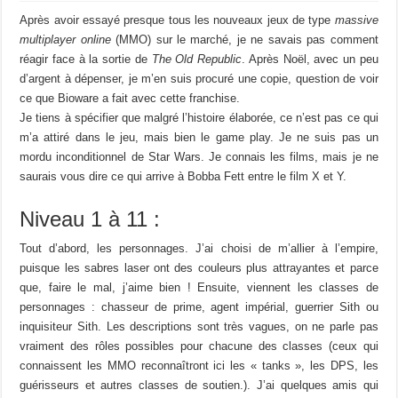
Après avoir essayé presque tous les nouveaux jeux de type
massive
multiplayer online
(MMO) sur le marché, je ne savais pas comment
réagir face à la sortie de
The Old Republic
. Après Noël, avec un peu
d’argent à dépenser, je m’en suis procuré une copie, question de voir
ce que Bioware a fait avec cette franchise.
Je tiens à spécifier que malgré l’histoire élaborée, ce n’est pas ce qui
m’a attiré dans le jeu, mais bien le game play. Je ne suis pas un
mordu inconditionnel de Star Wars. Je connais les films, mais je ne
saurais vous dire ce qui arrive à Bobba Fett entre le film X et Y.
Niveau 1 à 11 :
Tout d’abord, les personnages. J’ai choisi de m’allier à l’empire,
puisque les sabres laser ont des couleurs plus attrayantes et parce
que, faire le mal, j’aime bien ! Ensuite, viennent les classes de
personnages : chasseur de prime, agent impérial, guerrier Sith ou
inquisiteur Sith. Les descriptions sont très vagues, on ne parle pas
vraiment des rôles possibles pour chacune des classes (ceux qui
connaissent les MMO reconnaîtront ici les « tanks », les DPS, les
guérisseurs et autres classes de soutien.). J’ai quelques amis qui