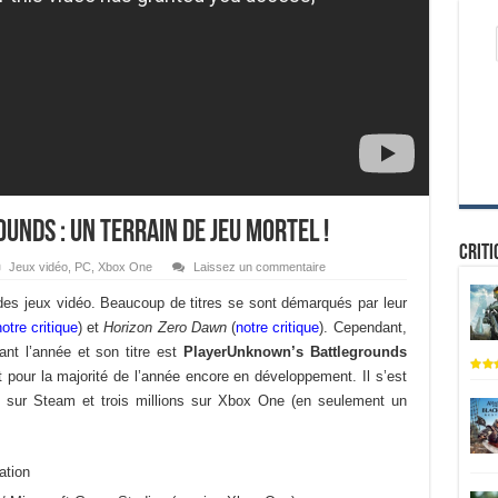
nds : un terrain de jeu mortel !
Criti
Jeux vidéo
,
PC
,
Xbox One
Laissez un commentaire
es jeux vidéo. Beaucoup de titres se sont démarqués par leur
notre critique
) et
Horizon Zero Dawn
(
notre critique
). Cependant,
ant l’année et son titre est
PlayerUnknown’s Battlegrounds
ait pour la majorité de l’année encore en développement. Il s’est
s sur Steam et trois millions sur Xbox One (en seulement un
ation