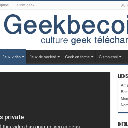
équipe
La liste geek
Jeux vidéo
Jeux de société
Geek en forme
Gizmo-cool
Liens
Ama
Bes
Mon
Nor
Infol