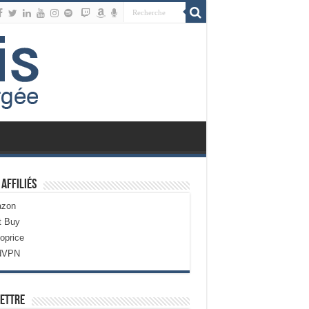
 Affiliés
zon
t Buy
oprice
dVPN
ettre