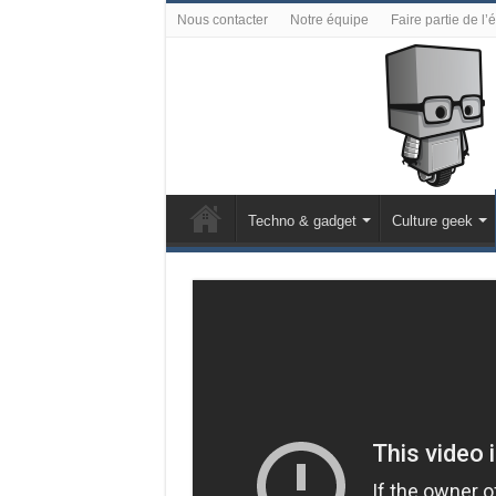
Nous contacter
Notre équipe
Faire partie de l’
Techno & gadget
Culture geek