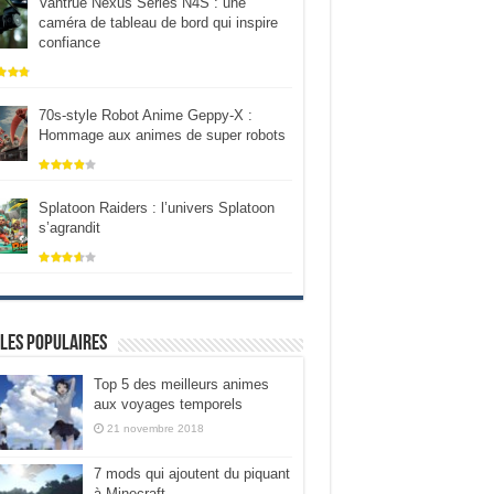
Vantrue Nexus Series N4S : une
caméra de tableau de bord qui inspire
confiance
70s-style Robot Anime Geppy-X :
Hommage aux animes de super robots
Splatoon Raiders : l’univers Splatoon
s’agrandit
les populaires
Top 5 des meilleurs animes
aux voyages temporels
21 novembre 2018
7 mods qui ajoutent du piquant
à Minecraft