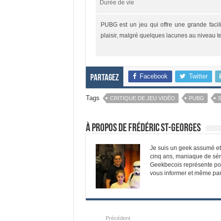
Durée de vie
PUBG est un jeu qui offre une grande facil
plaisir, malgré quelques lacunes au niveau 
Facebook
Twitter
Partagez
Tags
CRITIQUE DE JEU VIDÉO
PUBG
À propos de Frédéric St-Georges
Je suis un geek assumé et f
cinq ans, maniaque de sér
Geekbecois représente pou
vous informer et même parf
Précédent