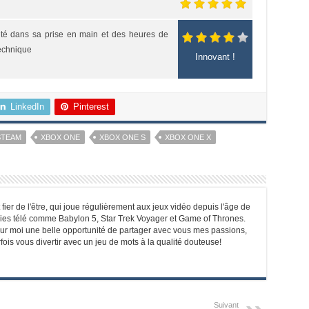
ité dans sa prise en main et des heures de
technique
Innovant !
LinkedIn
Pinterest
STEAM
XBOX ONE
XBOX ONE S
XBOX ONE X
ier de l'être, qui joue régulièrement aux jeux vidéo depuis l'âge de
ies télé comme Babylon 5, Star Trek Voyager et Game of Thrones.
r moi une belle opportunité de partager avec vous mes passions,
ois vous divertir avec un jeu de mots à la qualité douteuse!
Suivant