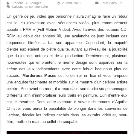
Frédéric St-Georges
29 avril 2023
Jeux vidéo
,
PC
Laissez un commentaire
Un genre de jeu vidéo que personne n’aurait imaginé faire un retour
est le jeu d’aventure avec séquences vidéo, plus communément
appelé « FMV » (Full Motion Video). Avec l’arrivée des lecteurs CD-
ROM au début des années 90, une avalanche de jeux incluant des
séquences filmées a fait son apparition. Cependant, la majorité
d’entre eux étaient de piètre qualité, autant au niveau de la jouabilité
que du jeu des acteurs et de la production. Dernièrement, plusieurs
nouveautés qui empruntent le même design sont apparues sur la
scène des jeux indépendants avec cette fois-ci beaucoup plus de
succès.
Murderous Muses
est le dernier en lice et vous propose
une enquête fascinante et morbide sur le meurtre d’un célèbre artiste
peintre. Peu avant sa mort, il a reçu dans son studio six personnages
différents afin d’immortaliser leurs traits en peinture. L’un d’entre eux
est le meurtrier. Dans cette aventure à saveur de romans d’Agatha
Christie, vous aurez la possibilité de plonger dans les souvenirs de
l’artiste, déceler les indices cachés dans les extraits vidéo et, peut-
être, mettre la main au collet du coupable.