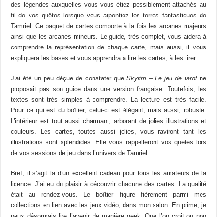
des légendes auxquelles vous vous étiez possiblement attachés au
fil de vos quêtes lorsque vous arpentiez les terres fantastiques de
Tamriel. Ce paquet de cartes comporte à la fois les arcanes majeurs
ainsi que les arcanes mineurs. Le guide, très complet, vous aidera à
comprendre la représentation de chaque carte, mais aussi, il vous
expliquera les bases et vous apprendra à lire les cartes, à les tirer.
J’ai été un peu déçue de constater que
Skyrim – Le jeu de tarot
ne
proposait pas son guide dans une version française. Toutefois, les
textes sont très simples à comprendre. La lecture est très facile.
Pour ce qui est du boîtier, celui-ci est élégant, mais aussi, robuste.
L’intérieur est tout aussi charmant, arborant de jolies illustrations et
couleurs. Les cartes, toutes aussi jolies, vous raviront tant les
illustrations sont splendides. Elle vous rappelleront vos quêtes lors
de vos sessions de jeu dans l’univers de Tamriel.
Bref, il s’agit là d’un excellent cadeau pour tous les amateurs de la
licence. J’ai eu du plaisir à découvrir chacune des cartes. La qualité
était au rendez-vous. Le boîtier figure fièrement parmi mes
collections en lien avec les jeux vidéo, dans mon salon. En prime, je
peux désormais lire l’avenir de manière geek. Que l’on croit ou non