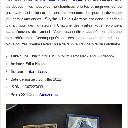
Les passionnés de
The Elder Scrolls : Skyrim
sont assurément ravis
de découvrir les nouvelles marchandises offertes et inspirées de leu
jeu favori. Cette fois-ci, ce sont les amateurs des jeux de divination
qui seront aux anges !
Skyrim – Le jeu de tarot
est donc un cadeau
parfait pour ces amateurs ! Chacune des cartes vous replongera
dans l’univers de Tamriel. Vous reconnaîtrez assurément chacune
des références. Accompagnés de ces personnages et traditions,
vous pourrez prédire l’avenir à l’aide d’un jeu divinatoire peu ordinaire.
Titre :
The Elder Scrolls V : Skyrim Tarot Deck and Guidebook
Artiste :
Erika Hollice
Éditeur :
Titan Books
Date de sortie :
26 juillet 2022
ISBN :
1647225493
Prix :
33.99$ sur
Amazon.ca