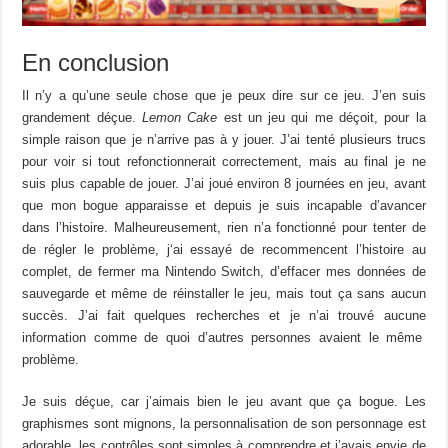
En conclusion
Il n’y a qu’une seule chose que je peux dire sur ce jeu.
J’en suis
grandement déçue.
Lemon Cake
est un jeu qui me déçoit, pour la
simple raison que je n’arrive pas
à
y jouer.
J’ai tenté plusieurs trucs
pour voir si tout refonctionnerait correctement, mais
au final
je ne
suis plus capable de jouer.
J’ai joué environ 8
journées
en jeu,
a
vant
qu
e
mon bogue apparaisse et depuis je suis incapable d’avancer
dans l’histoire.
Malheureusement,
rien n’a
fonctionné
pour tenter de
de
régler le problème,
j
‘ai
essayé
de recommencent l’histoir
e
au
complet, de fermer ma Nintendo Switch, d’effacer mes données de
sauvegarde et même de réinstaller le jeu, mais tout ça sans aucun
succès.
J’ai fait quelques
recherches
et je n’ai trouvé
aucune
information
c
omme d
e
quoi d’autres personnes avaient le même
problème.
Je suis déçue, car j’aimais bien le jeu avant que
ça
bogue.
Les
graphismes sont mignons, la personnalisation de son personnage est
adorable, les contrôles sont simples à comprendre et j’avais envie de