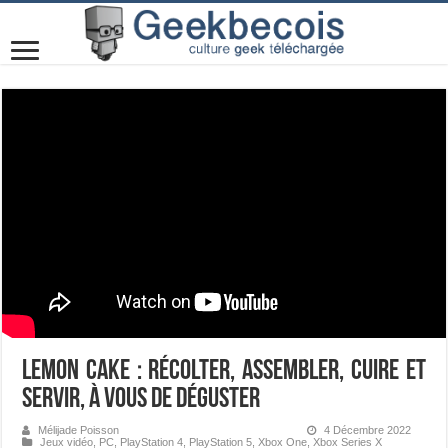
Lemon Cake : récolter, assembler, cuire et
servir, à vous de déguster
Mélijade Poisson
4 Décembre 2022
Jeux vidéo
,
PC
,
PlayStation 4
,
PlayStation 5
,
Xbox One
,
Xbox Series X