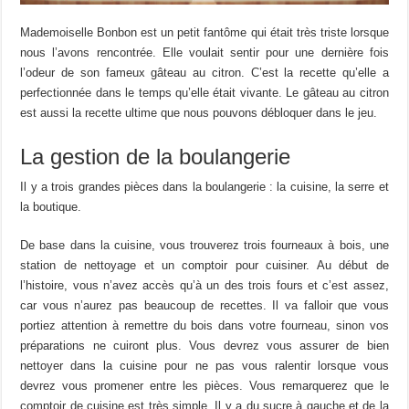
Mademoiselle
Bonbon est un petit fantôme qui était très triste lorsque
nous
l’
avons rencontrée.
Elle voulait sentir pour une dernière fois
l’odeur de son fameux gâteau au citron.
C’est la recette qu’elle a
perfectionnée
dans le temps qu’elle était vivante.
Le gâteau au citron
est aussi la recette ultime que nous pouvons débloquer dans le jeu.
La gestion de la boulangerie
Il y a trois
grandes
pièces
dans la boulangerie : la cuisine, la
serre
et
la boutique.
De base dans la cuisine, vous trouverez trois fourneaux à bois, une
station de nettoyage et un comptoir pour cuisiner.
Au début de
l’histoire, vous n’avez accès qu’à un des trois
fours
et c’est assez,
car
v
ous n’aure
z
pas beaucoup de
recettes
.
Il va falloir que vous
portiez attention à remettre du bois dans votre fourneau, sinon vos
préparations
ne
cuiront
plus.
Vous devrez vous assurer de bien
nettoyer dans la cuisine pour
ne pas
vous ralentir lorsque vous
devrez vous promener entre les
pièces
.
Vous remarquerez que le
comptoir de cuisine est très simple.
Il y a du
sucre
à gauche et de la