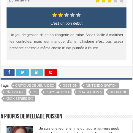
Durée de vie
C'est un bon début
Un jeu de gestion d'une boulangerie en ruine. Assez facile à maitriser
les contrôles, mais qui manque d'âme. L'histoire n'est pas assez
présente et c'est la même chose d'une journée à l'autre.
Tags
CRITIQUE DE JEU VIDÉO
GESTION
NINTENDO SWITCH
PÂTISSERIE
PC
PLAYSTATION 4
PLAYSTATION 5
XBOX ONE
XBOX SERIES S/X
À propos de Mélijade Poisson
Je suis une jeune femme qui adore l'univers geek