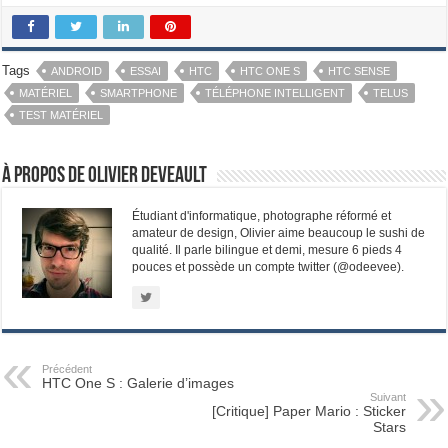
Tags
ANDROID
ESSAI
HTC
HTC ONE S
HTC SENSE
MATÉRIEL
SMARTPHONE
TÉLÉPHONE INTELLIGENT
TELUS
TEST MATÉRIEL
À propos de Olivier Deveault
Étudiant d'informatique, photographe réformé et
amateur de design, Olivier aime beaucoup le sushi de
qualité. Il parle bilingue et demi, mesure 6 pieds 4
pouces et possède un compte twitter (@odeevee).
Précédent
HTC One S : Galerie d’images
Suivant
[Critique] Paper Mario : Sticker
Stars