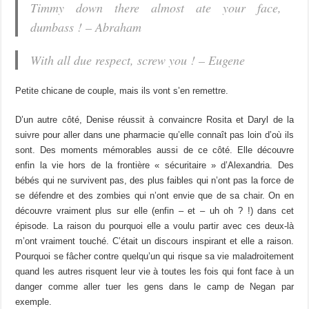
Timmy down there almost ate your face,
dumbass ! – Abraham
With all due respect, screw you ! – Eugene
Petite chicane de couple, mais ils vont s’en remettre.
D’un autre côté, Denise réussit à convaincre Rosita et Daryl de la
suivre pour aller dans une pharmacie qu’elle connaît pas loin d’où ils
sont. Des moments mémorables aussi de ce côté. Elle découvre
enfin la vie hors de la frontière « sécuritaire » d’Alexandria. Des
bébés qui ne survivent pas, des plus faibles qui n’ont pas la force de
se défendre et des zombies qui n’ont envie que de sa chair. On en
découvre vraiment plus sur elle (enfin – et – uh oh ? !) dans cet
épisode. La raison du pourquoi elle a voulu partir avec ces deux-là
m’ont vraiment touché. C’était un discours inspirant et elle a raison.
Pourquoi se fâcher contre quelqu’un qui risque sa vie maladroitement
quand les autres risquent leur vie à toutes les fois qui font face à un
danger comme aller tuer les gens dans le camp de Negan par
exemple.