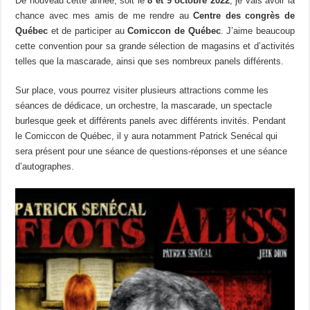
De nouveau cette année, soit le
8 et 9
octobre
2022
, je vais avoir la
chance avec mes amis de me rendre au
Centre des congrès de
Québec
et de participer au
Comiccon de Québec
.
J’aime beaucoup
cette convention pour sa grande sélection de
magasins
et d’activités
telles
que la mascarade, ainsi que ses nombreux panels différents.
Sur
place,
vous pourrez visiter plusieurs attractions comme les
séances de dédicace, un orchestre, la mascarade, un spectacle
burlesque
geek
et
différents
panels
avec différents invités.
Pendant
le
Comiccon
de Québec, il y aura notamment Patrick Senécal qui
sera présent pour une séance de
questions-réponses
et une séance
d’autographes.