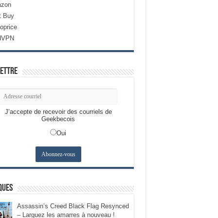
zon
t Buy
oprice
dVPN
ettre
J’accepte de recevoir des courriels de
Geekbecois
Oui
ques
Assassin’s Creed Black Flag Resynced
– Larguez les amarres à nouveau !