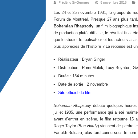
Frédéric St-Georges
5 novembre 2018
Les 24 et 25 novembre 1981, le groupe de roc
Forum de Montréal. Presque 27 ans plus tard,
Bohemian Rhapsody
, un film biographique i
de production plutôt difficile, le résultat fina
que le studio, le réalisateur et les acteurs all
plus appréciés de l’histoire ? La réponse est un
Réalisateur : Bryan Singer
Distribution : Rami Malek, Lucy Boynton, Gw
Durée : 134 minutes
Date de sortie : 2 novembre
Site officiel du film
Bohemian Rhapsody
débute quelques heures a
juillet 1985, une performance qui a été mainte
avant d’entrer en scène, le film retourne 15 a
Roger Taylor (
Ben Hardy
) viennent de perdre l
Farrokh Bulsara, plus tard connu sous le nom