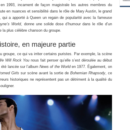
en 1993, incarnent de façon magistrale les autres membres du
te en nuances et sensibilité dans le rôle de Mary Austin, le grand
 qui a apporté à Queen un regain de popularité avec la fameuse
yne’s World
, donne une solide dose d’humour dans le rôle d’un
de la plus célèbre chanson du groupe.
istoire, en majeure partie
du groupe, ce qui va irriter certains puristes. Par exemple, la scène
We Will Rock You
nous fait penser qu’elle s’est déroulée au début
a été lancée sur l’album
News of the World
en 1977. Également, on
tomed Girls
sur scène avant la sortie de
Bohemian Rhapsody
, ce
reurs historiques ne représentent pas un détriment à la qualité du
ouligner.