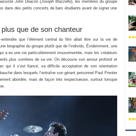
bassiste John Deacon (
Joseph Mazzello
), les membres du groupe
s dans des petits concerts de bars étudiants avant de signer une
 plus que de son chanteur
entendre que l’élément central du film allait être sur la vie de
s une biographie du groupe plutôt que de l’individu. Évidemment, une
 qui a eu une vie particulièrement mouvementée, mais les créateurs
ments plus sombres de sa vie. On découvre son amour profond et
 qui il s’est fiancé, sa difficile acceptation de son orientation
bauche dans lesquels l’entraîne son gérant personnel Paul Prenter
vement abordée, mais de façon très respectueuse, surtout lorsque
pe.