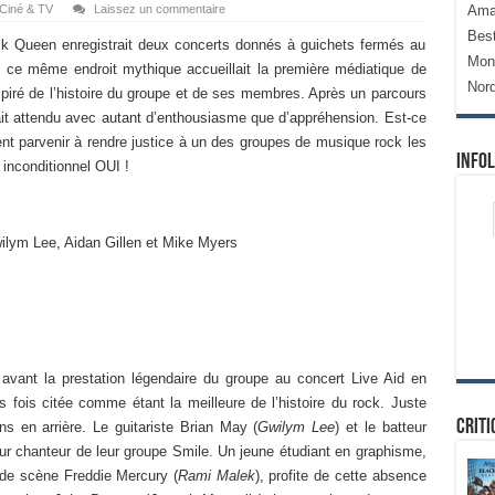
Ciné & TV
Laissez un commentaire
Ama
Bes
k Queen enregistrait deux concerts donnés à guichets fermés au
Mon
 ce même endroit mythique accueillait la première médiatique de
Nor
nspiré de l’histoire du groupe et de ses membres. Après un parcours
l était attendu avec autant d’enthousiasme que d’appréhension. Est-ce
aient parvenir à rendre justice à un des groupes de musique rock les
Infol
 inconditionnel OUI !
ilym Lee, Aidan Gillen et Mike Myers
vant la prestation légendaire du groupe au concert Live Aid en
s fois citée comme étant la meilleure de l’histoire du rock. Juste
Criti
ns en arrière. Le guitariste Brian May (
Gwilym Lee
) et le batteur
eur chanteur de leur groupe Smile. Un jeune étudiant en graphisme,
 de scène Freddie Mercury (
Rami Malek
), profite de cette absence