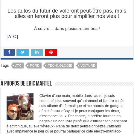
Les autos du futur de voleront peut-être pas, mais
elles en feront plus pour simplifier nos vies !
À suivre… dans plusieurs années !
|
ATC
|
Tags
ATC
FORD
TECHNOLOGIE
VOITURE
À propos de Eric Martel
Clavier d'une main, mobile dans l'autre, je suis
connecté plus souvent qu'autrement et j'adore ça. Je
suis affamé d'informatique et me nourris de gadgets
dénichés sur eBay; si je peux conjuguer les deux,
c'est merveilleux. Par contre, je préfère tourner les
pages d'un bon livre plutôt que d'utiliser son penchant
électronique, suis-je fiévreux? Papa de deux petites gripettes, j'attends
avec impatience le jour où je pourrai partager ce côté électro-maniaco-