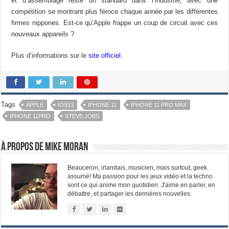
et d’assemblage reste un standard dans l’industrie, avec une
compétition se montrant plus féroce chaque année par les différentes
firmes nippones. Est-ce qu’Apple frappe un coup de circuit avec ces
nouveaux appareils ?
Plus d’informations sur le
site officiel
.
Tags
APPLE
IOS13
IPHONE 11
IPHONE 11 PRO MAX
IPHONE 11PRO
STEVE JOBS
À propos de Mike Moran
Beauceron, irlandais, musicien, mais surtout, geek
assumé! Ma passion pour les jeux vidéo et la techno
sont ce qui anime mon quotidien. J'aime en parler, en
débattre, et partager les dernières nouvelles.