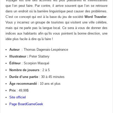
Voyager est une des activités les plus plaisantes et intéressantes
que l’on peut faire. Par contre, il arrive souvent que l’on se retrouve
dans un endroit où la barrière linguistique peut causer des problèmes.
C’est ce concept qui est à la base du jeu de société
Word Traveler
.
Vous y incarnez un groupe de touristes qui visitent une ville célèbre,
mais qui ne parle pas la langue local. Ce sera à vous de donner des
indices aux habitants afin qu’ils vous pointent la bonne direction, une
idée plus facile à dire qu’à faire !
Auteur
: Thomas Dagenais-Lespérance
Illustrateur :
Peter Slattery
Éditeur
: Scorpion Masqué
Nombre de joueurs
: 2 à 5
Durée d’une partie
: 30 à 45 minutes
Âge recommandé
: 10 ans et plus
Prix
: 49,99$
Site officiel
Page BoardGameGeek