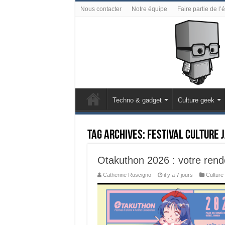
Nous contacter
Notre équipe
Faire partie de l’
Techno & gadget
Culture geek
Tag Archives:
Festival culture 
Otakuthon 2026 : votre rende
Catherine Ruscigno
il y a 7 jours
Culture