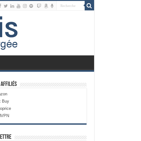
 Affiliés
zon
t Buy
oprice
dVPN
ettre