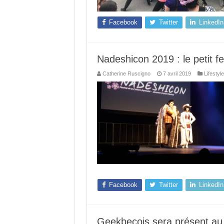
Facebook
Twitter
LinkedIn
Nadeshicon 2019 : le petit fe
Catherine Ruscigno
7 avril 2019
Lifestyle
Facebook
Twitter
LinkedIn
Geekbecois sera présent au