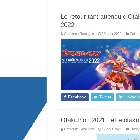
Le retour tant attendu d’Otak
2022
Catherine Ruscigno
10 août 2022
Cultur
Facebook
Twitter
LinkedIn
Otakuthon 2021 : être otaku
Catherine Ruscigno
17 août 2021
Lifesty