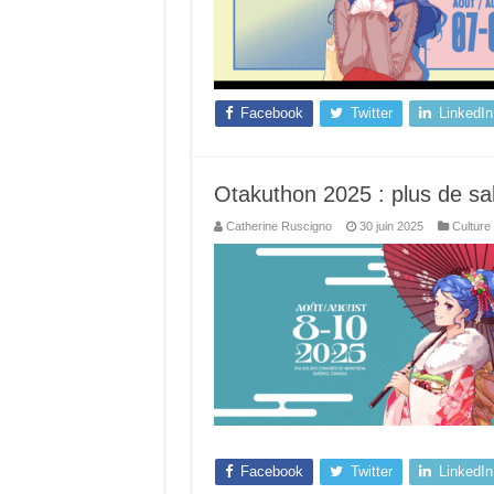
Facebook
Twitter
LinkedIn
Otakuthon 2025 : plus de sall
Catherine Ruscigno
30 juin 2025
Culture
Facebook
Twitter
LinkedIn