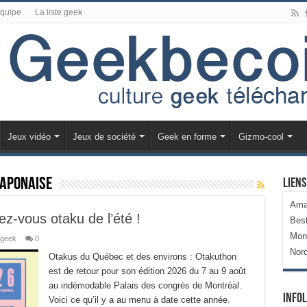
équipe
La liste geek
Jeux vidéo
Jeux de société
Geek en forme
Gizmo-cool
japonaise
Liens
Ama
z-vous otaku de l’été !
Bes
Mon
 geek
0
Nor
Otakus du Québec et des environs : Otakuthon
est de retour pour son édition 2026 du 7 au 9 août
au indémodable Palais des congrès de Montréal.
Infol
Voici ce qu’il y a au menu à date cette année.