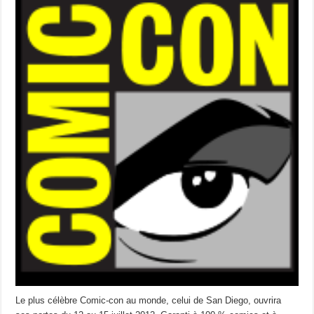
Le plus célèbre Comic-con au monde, celui de San Diego, ouvrira