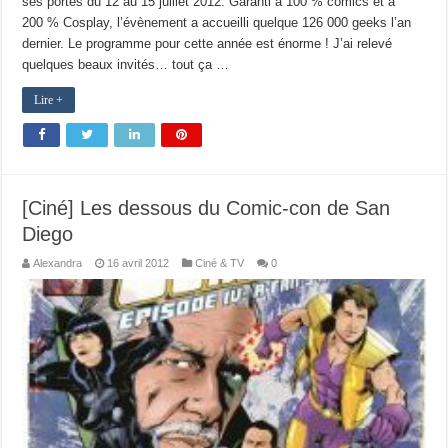
ses portes du 12 au 15 juillet 2012. Garanti à 100 % comics et à
200 % Cosplay, l’évènement a accueilli quelque 126 000 geeks l’an
dernier. Le programme pour cette année est énorme ! J’ai relevé
quelques beaux invités… tout ça …
Lire +
[Ciné] Les dessous du Comic-con de San
Diego
Alexandra
16 avril 2012
Ciné & TV
0