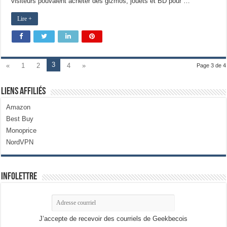
visiteurs pouvaient acheter des gizmos, jouets et BD pour …
Lire +
3
«
1
2
4
»
Page 3 de 4
Liens Affiliés
Amazon
Best Buy
Monoprice
NordVPN
Infolettre
J’accepte de recevoir des courriels de Geekbecois