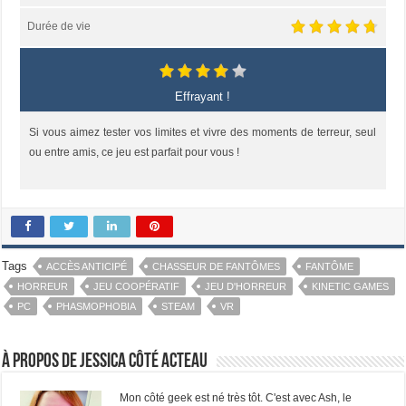
Durée de vie
Effrayant !
Si vous aimez tester vos limites et vivre des moments de terreur, seul
ou entre amis, ce jeu est parfait pour vous !
Tags
ACCÈS ANTICIPÉ
CHASSEUR DE FANTÔMES
FANTÔME
HORREUR
JEU COOPÉRATIF
JEU D'HORREUR
KINETIC GAMES
PC
PHASMOPHOBIA
STEAM
VR
À propos de Jessica Côté Acteau
Mon côté geek est né très tôt. C'est avec Ash, le