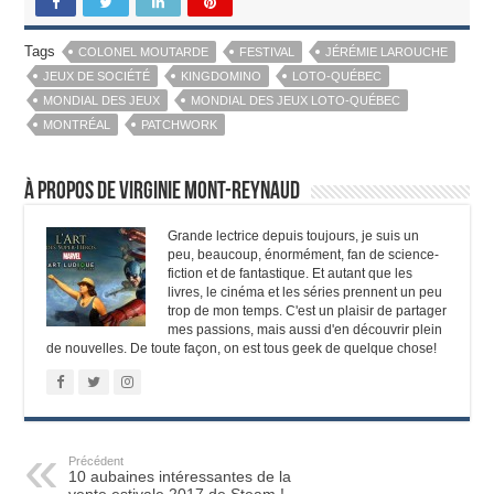
Tags
COLONEL MOUTARDE
FESTIVAL
JÉRÉMIE LAROUCHE
JEUX DE SOCIÉTÉ
KINGDOMINO
LOTO-QUÉBEC
MONDIAL DES JEUX
MONDIAL DES JEUX LOTO-QUÉBEC
MONTRÉAL
PATCHWORK
À propos de Virginie Mont-Reynaud
Grande lectrice depuis toujours, je suis un
peu, beaucoup, énormément, fan de science-
fiction et de fantastique. Et autant que les
livres, le cinéma et les séries prennent un peu
trop de mon temps. C'est un plaisir de partager
mes passions, mais aussi d'en découvrir plein
de nouvelles. De toute façon, on est tous geek de quelque chose!
Précédent
10 aubaines intéressantes de la