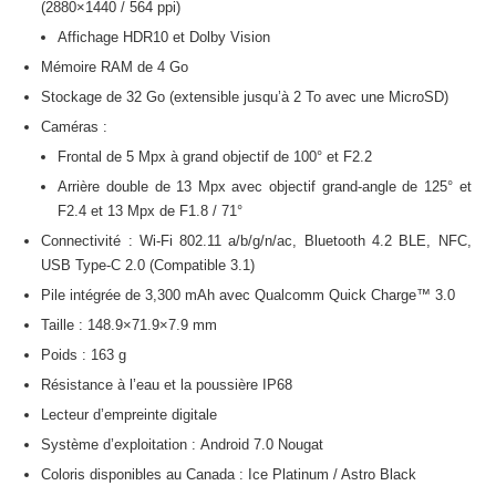
(2880×1440 / 564 ppi)
Affichage HDR10 et Dolby Vision
Mémoire RAM de 4 Go
Stockage de 32 Go (extensible jusqu’à 2 To avec une MicroSD)
Caméras :
Frontal de 5 Mpx à grand objectif de 100° et F2.2
Arrière double de 13 Mpx avec objectif grand-angle de 125° et
F2.4 et 13 Mpx de F1.8 / 71°
Connectivité : Wi-Fi 802.11 a/b/g/n/ac, Bluetooth 4.2 BLE, NFC,
USB Type-C 2.0 (Compatible 3.1)
Pile intégrée de 3,300 mAh avec Qualcomm Quick Charge™ 3.0
Taille : 148.9×71.9×7.9 mm
Poids : 163 g
Résistance à l’eau et la poussière IP68
Lecteur d’empreinte digitale
Système d’exploitation : Android 7.0 Nougat
Coloris disponibles au Canada : Ice Platinum / Astro Black