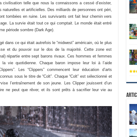
a civilisation telle que nous la connaissons a cessé d’exister,
naturelles et artificielles. Des milliards de personnes ont péri,
sont tombées en ruine. Les survivants ont fait leur chemin vers
vage. La survie était tout ce qui comptait. Le monde était entré
ème période sombre (Dark Age).
é dans ce qui était autrefois le “midwest” américain, où le plus
hesse et du pouvoir sur le dos de la majorité. Cette zone est
(mal) répartie entre sept barons rivaux. Ces hommes et femmes
 la vie quotidienne. Chaque baron impose leur loi à l’aide
lippers”. Les “Clippers” commencent leur éducation d’arts
 connus sous le titre de “Colt”. Chaque “Colt” est sélectionné et
rvise l’entraînement de son jeune. Les Clipper jouissent d’un
ire ne peut que rêver, et ils sont prêts à sacrifier leur vie au
Artic