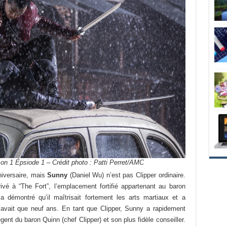
on 1 Épsiode 1 – Crédit photo : Patti Perret/AMC
niversaire, mais
Sunny
(Daniel Wu) n’est pas Clipper ordinaire.
rivé à “The Fort”, l’emplacement fortifié appartenant au baron
démontré qu’il maîtrisait fortement les arts martiaux et a
n’avait que neuf ans. En tant que Clipper, Sunny a rapidement
ent du baron Quinn (chef Clipper) et son plus fidèle conseiller.