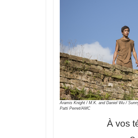
Aramis Knight / M.K. and Daniel Wu / Sunny
Patti Perret/AMC
À vos 