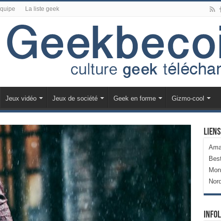
équipe
La liste geek
Jeux vidéo
Jeux de société
Geek en forme
Gizmo-cool
Liens
Ama
Bes
Mon
Nor
Infol