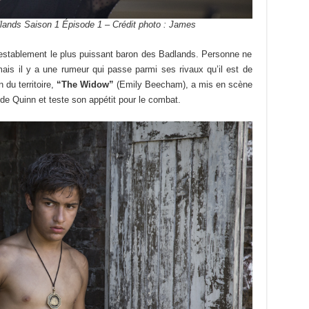
ands Saison 1 Épisode 1 – Crédit photo : James
establement le plus puissant baron des Badlands. Personne ne
, mais il y a une rumeur qui passe parmi ses rivaux qu’il est de
 du territoire,
“The Widow”
(Emily Beecham), a mis en scène
 de Quinn et teste son appétit pour le combat.