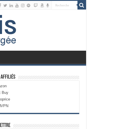
 Affiliés
zon
t Buy
oprice
dVPN
ettre