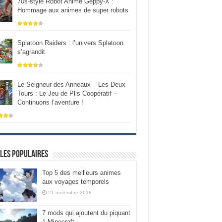
70s-style Robot Anime Geppy-X :
Hommage aux animes de super robots
Splatoon Raiders : l’univers Splatoon
s’agrandit
Le Seigneur des Anneaux – Les Deux
Tours : Le Jeu de Plis Coopératif –
Continuons l’aventure !
les populaires
Top 5 des meilleurs animes
aux voyages temporels
21 novembre 2018
7 mods qui ajoutent du piquant
à Minecraft