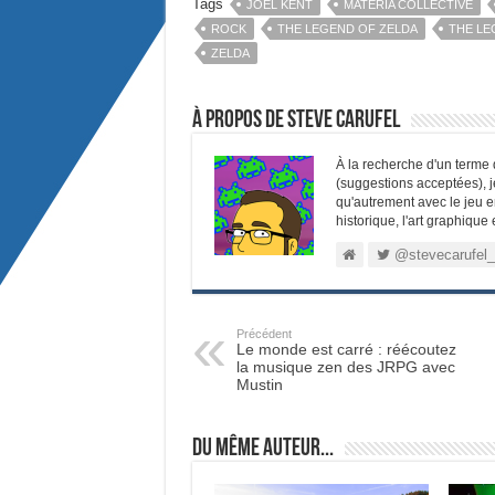
Tags
JOEL KENT
MATERIA COLLECTIVE
ROCK
THE LEGEND OF ZELDA
THE LE
ZELDA
À propos de Steve Carufel
À la recherche d'un terme dé
(suggestions acceptées), 
qu'autrement avec le jeu en
historique, l'art graphique
@stevecarufel_
Précédent
Le monde est carré : réécoutez
la musique zen des JRPG avec
Mustin
Du même auteur...