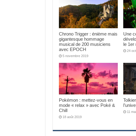
Chrono Trigger : énième mais
Une co
gigantesque hommage
dével
musical de 200 musiciens
le 1e
avec EPOCH
24 oc
5 novembre 2019
Pokémon : mettez-vous en
Tolkien
mode « relax » avec Poké &
l’unive
Chill
11 ma
18 août 2019