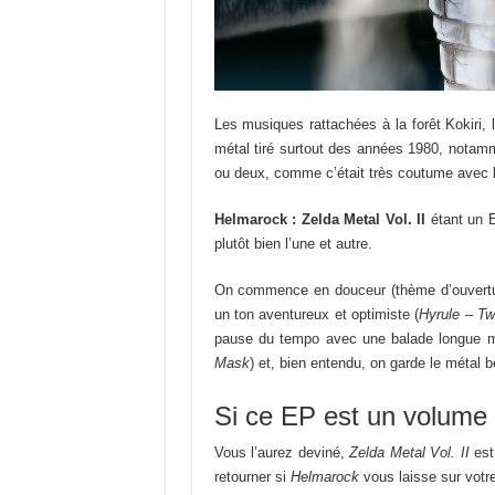
Les musiques rattachées à la forêt Kokiri, 
métal tiré surtout des années 1980, notam
ou deux, comme c’était très coutume avec le 
Helmarock : Zelda Metal Vol. II
étant un E
plutôt bien l’une et autre.
On commence en douceur (thème d’ouvert
un ton aventureux et optimiste (
Hyrule –
Tw
pause du tempo avec une balade longue ma
Mask
) et, bien entendu, on garde le métal be
Si ce EP est un volum
Vous l’aurez deviné,
Zelda Metal Vol. II
est
retourner si
Helmarock
vous laisse sur votre