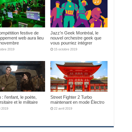
mpétition festive de
Jazz’n Geek Montréal, le
oppement web aura lieu
nouvel orchestre geek que
r novembre
vous pourriez intégrer
tobre 2019
15 octobre 2019
 : l’enfant, le poète,
Street Fighter 2 Turbo
rsitaire et le militaire
maintenant en mode Électro
i 2019
22 avril 2019