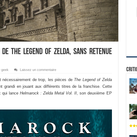
s de The Legend of Zelda, sans retenue
Criti
e geek
Laissez un commentaire
t nécessairement de trop, les pièces de
The Legend of Zelda
 grandi en jouant aux différents titres de la franchise. Cette
nt qui lance
Helmarock : Zelda Metal Vol. II
, son deuxième EP