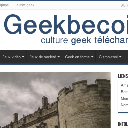
équipe
La liste geek
Jeux vidéo
Jeux de société
Geek en forme
Gizmo-cool
Liens
Ama
Bes
Mon
Nor
Infol