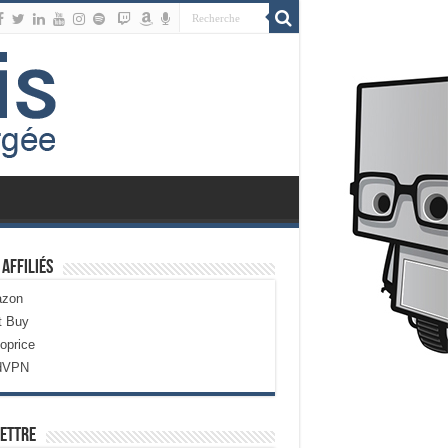
 Affiliés
zon
t Buy
oprice
dVPN
ettre