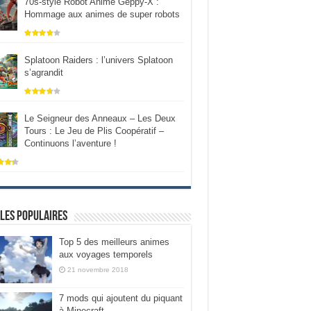
70s-style Robot Anime Geppy-X :
Hommage aux animes de super robots
Splatoon Raiders : l’univers Splatoon
s’agrandit
Le Seigneur des Anneaux – Les Deux
Tours : Le Jeu de Plis Coopératif –
Continuons l’aventure !
les populaires
Top 5 des meilleurs animes
aux voyages temporels
21 novembre 2018
7 mods qui ajoutent du piquant
à Minecraft