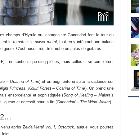
les champs d’Hyrule ou l’antagoniste Ganondorf font le tour du
ment le
thrash
et le
power metal
, tout en y intégrant une balade
genre. C’est aussi très, très riche en solos de guitares.
P, il ne contient que cinq pièces, mais celles-ci se complètent
ure –
Ocarina of Time
) et on augmente ensuite la cadence sur
ilight Princess,
Kokiri Forest
–
Ocarina of Time
). On prend une
is ensorcelante et sophistiquée (
Song of Healing –
Majora’s
lliqueux et agressif pour la fin (
Ganondorf –
The Wind Waker
).
e 2…
 venu après
Zelda Metal Vol. I
,
Octorock
, auquel vous pourrez
 faim.