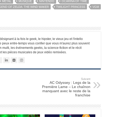
METAL
MUSIQUE
NINTENDO
OCARINA OF TIME
GEND OF ZELDA: THE WIND WAKER
TWILIGHT PRINCESS
VGM
signant à la fois le geek, le hipster, le vieux jeu et l'intello
je peux entre-temps vous confier que vous m'aurez plus souvent
 multi, les événements geeks, la science-fiction et le récit
 et les pièces musicales de jeux vidéo remixées.
Suivant
AC Odyssey : Legs de la
Première Lame – Le chaînon
manquant avec le reste de la
franchise