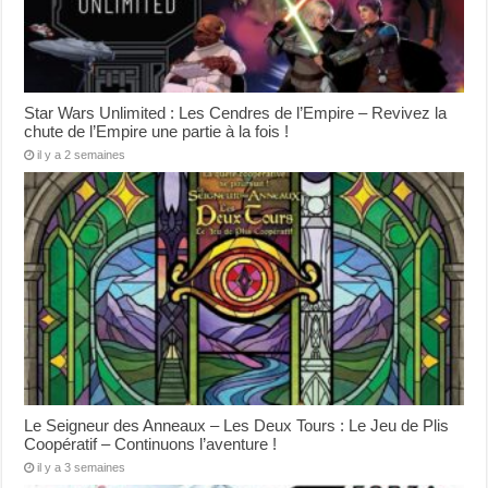
Star Wars Unlimited : Les Cendres de l’Empire – Revivez la
chute de l’Empire une partie à la fois !
il y a 2 semaines
Le Seigneur des Anneaux – Les Deux Tours : Le Jeu de Plis
Coopératif – Continuons l’aventure !
il y a 3 semaines