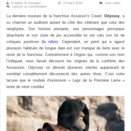
Frédéric St-Georges
13 mars 2019
Jeux vidéo
Laissez un commentaire
La dernière mouture de la franchise
Assassin’s Creed
,
Odyssey
, a
su charmer un auditoire autant du côté des vétérans que celui des
néophytes. Son histoire prenante, ses personnages principaux
attachants et son style de jeu accessible lui ont valu son lot de
critiques positives (
la nôtre
). Cependant, un point qui a agacé
plusieurs habitués de longue date est son manque de liens avec le
reste de la franchise. Contrairement à
Origins
qui, comme son nom
l’indiquait, nous faisait découvrir les origines de la confrérie des
Assassins,
Odyssey
se déroule plusieurs siècles auparavant et
semblait complètement déconnecté des autres titres. C’est cette
lacune que le module d’extension «
Legs de la Première Lame
»
tente de venir combler.