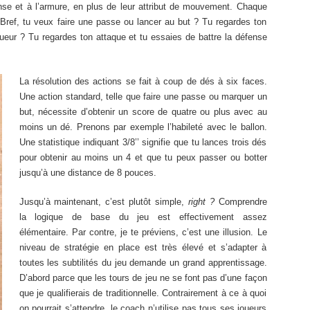
éfense et à l’armure, en plus de leur attribut de mouvement. Chaque
 Bref, tu veux faire une passe ou lancer au but ? Tu regardes ton
oueur ? Tu regardes ton attaque et tu essaies de battre la défense
La résolution des actions se fait à coup de dés à six faces.
Une action standard, telle que faire une passe ou marquer un
but, nécessite d’obtenir un score de quatre ou plus avec au
moins un dé. Prenons par exemple l’habileté avec le ballon.
Une statistique indiquant 3/8’’ signifie que tu lances trois dés
pour obtenir au moins un 4 et que tu peux passer ou botter
jusqu’à une distance de 8 pouces.
Jusqu’à maintenant, c’est plutôt simple,
right ?
Comprendre
la logique de base du jeu est effectivement assez
élémentaire. Par contre, je te préviens, c’est une illusion. Le
niveau de stratégie en place est très élevé et s’adapter à
toutes les subtilités du jeu demande un grand apprentissage.
D’abord parce que les tours de jeu ne se font pas d’une façon
que je qualifierais de traditionnelle. Contrairement à ce à quoi
on pourrait s’attendre, le coach n’utilise pas tous ses joueurs