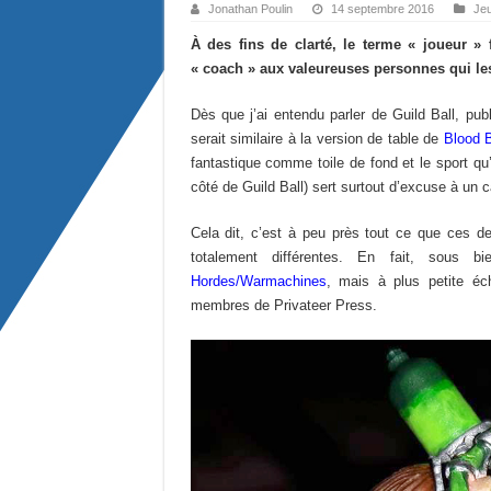
Jonathan Poulin
14 septembre 2016
Jeu
À des fins de clarté, le terme « joueur » f
« coach » aux valeureuses personnes qui les
Dès que j’ai entendu parler de Guild Ball, p
serait similaire à la version de table de
Blood 
fantastique comme toile de fond et le sport qu
côté de Guild Ball) sert surtout d’excuse à un
Cela dit, c’est à peu près tout ce que ces 
totalement différentes. En fait, sous 
Hordes/Warmachines
, mais à plus petite éc
membres de Privateer Press.