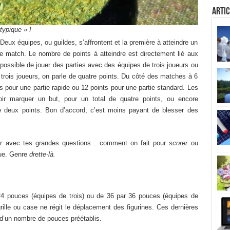
Artic
typique » !
Deux équipes, ou guildes, s’affrontent et la première à atteindre un
e match. Le nombre de points à atteindre est directement lié aux
t possible de jouer des parties avec des équipes de trois joueurs ou
trois joueurs, on parle de quatre points. Du côté des matches à 6
ts pour une partie rapide ou 12 points pour une partie standard. Les
ir marquer un but, pour un total de quatre points, ou encore
e deux points. Bon d’accord, c’est moins payant de blesser des
nir avec tes grandes questions : comment on fait pour
scorer
ou
que. Genre
drette-là.
24 pouces (équipes de trois) ou de 36 par 36 pouces (équipes de
 grille ou case ne régit le déplacement des figurines. Ces dernières
 d’un nombre de pouces préétablis.