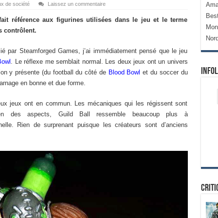
x de société
Laissez un commentaire
Ama
Bes
ait référence aux figurines utilisées dans le jeu et le terme
Mon
 contrôlent.
Nor
ublié par Steamforged Games, j’ai immédiatement pensé que le jeu
Bowl
. Le réflexe me semblait normal. Les deux jeux ont un univers
Infol
’on y présente (du football du côté de
Blood Bowl
et du soccer du
 carnage en bonne et due forme.
deux jeux ont en commun. Les mécaniques qui les régissent sont
bien des aspects, Guild Ball ressemble beaucoup plus à
helle. Rien de surprenant puisque les créateurs sont d’anciens
Criti