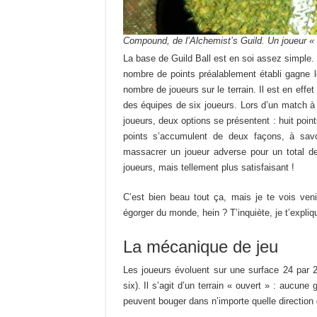
Compound, de l’Alchemist’s Guild. Un joueur « 
La base de Guild Ball est en soi assez simple. 
nombre de points préalablement établi gagne l
nombre de joueurs sur le terrain. Il est en effe
des équipes de six joueurs. Lors d’un match à 
joueurs, deux options se présentent : huit poin
points s’accumulent de deux façons, à savo
massacrer un joueur adverse pour un total d
joueurs, mais tellement plus satisfaisant !
C’est bien beau tout ça, mais je te vois ve
égorger du monde, hein ? T’inquiète, je t’expli
La mécanique de jeu
Les joueurs évoluent sur une surface 24 par 
six). Il s’agit d’un terrain « ouvert » : aucune
peuvent bouger dans n’importe quelle direction