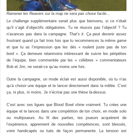
Ramener les Reavers sur la map ne sera pas chose facile…
Le challenge supplémentaire serait plus que bienvenu, si ce n’était
qu’il s’agit d’objectifs obligatoires. Tu ne réussis pas l’objectif ? Tu
n’avances pas dans la campagne.
That’s it
. Ça peut devenir assez
frustrant quand ça fait trois fois que tu recommences la même
game
et que tu as l’impression que les dés « roulent juste pas de ton
bord ». Ça demeure néanmoins intéressant de suivre les péripéties
de l’équipe, bien commentée par les « célèbres » commentateurs
Bob et Jim, ne serait-ce qu’au moins une fois.
Outre la campagne, un mode éclair est aussi disponible, où tu n’as
qu’à choisir une équipe et te lancer directement dans la mêlée. C’est
ça, ni plus, ni moins. Je n’écrirai pas une thèse là-dessus.
C’est avec ses ligues que Blood Bowl
shine
vraiment. Tu crées une
équipe et te lances dans une compétition de ton choix, en mode solo
ou multijoueurs. Au fil des parties, tes joueurs acquièrent de
l’expérience, apprennent de nouvelles compétences, sont blessés,
voire handicapés ou tués de façon permanente. La tension est