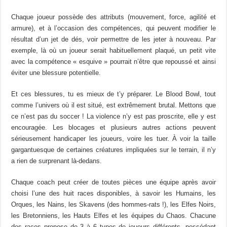
Chaque joueur possède des attributs (mouvement, force, agilité et
armure), et à l’occasion des compétences, qui peuvent modifier le
résultat d’un jet de dés, voir permettre de les jeter à nouveau. Par
exemple, là où un joueur serait habituellement plaqué, un petit vite
avec la compétence « esquive » pourrait n’être que repoussé et ainsi
éviter une blessure potentielle.
Et ces blessures, tu es mieux de t’y préparer. Le Blood Bowl, tout
comme l’univers où il est situé, est extrêmement brutal. Mettons que
ce n’est pas du soccer ! La violence n’y est pas proscrite, elle y est
encouragée. Les blocages et plusieurs autres actions peuvent
sérieusement handicaper les joueurs, voire les tuer. À voir la taille
gargantuesque de certaines créatures impliquées sur le terrain, il n’y
a rien de surprenant là-dedans.
Chaque coach peut créer de toutes pièces une équipe après avoir
choisi l’une des huit races disponibles, à savoir les Humains, les
Orques, les Nains, les Skavens (des hommes-rats !), les Elfes Noirs,
les Bretonniens, les Hauts Elfes et les équipes du Chaos. Chacune
des races propose de 3 à 6 types de joueurs différents, possédant