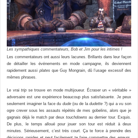
Les sympathiques commentateurs, Bob et Jim pour les intimes !
Les commentateurs ont aussi leurs lacunes. Brillants dans leur façon
de détailler les événements en mode campagne, ils deviennent
rapidement aussi
plates
que Guy Mongrain, dû l’usage excessif des
mêmes phrases.
Le vrai
trip
se trouve en mode multijoueur. Écraser un « véritable »
adversaire est une expérience beaucoup plus satisfaisante. Je peux
seulement imaginer la face du
dude
(ou de la
dudette
?) qui a vu son
ogre crever sous les assauts répétés de mes gobelins, alors que je
gagnais déjà le match par deux
touchdowns
au dernier tour. Exquis.
De plus, le temps alloué pour jouer son tour est réduit à deux
minutes. Sérieusement, c’est très court. Ça te force à prendre des
décisions rapides et peut facilement te faire commettre des erreurs,