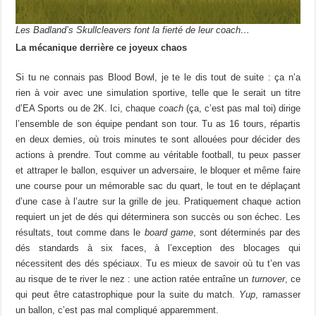
Les Badland’s Skullcleavers font la fierté de leur coach…
La mécanique derrière ce joyeux chaos
Si tu ne connais pas Blood Bowl, je te le dis tout de suite : ça n’a
rien à voir avec une simulation sportive, telle que le serait un titre
d’EA Sports ou de 2K. Ici, chaque
coach
(ça, c’est pas mal toi) dirige
l’ensemble de son équipe pendant son tour. Tu as 16 tours, répartis
en deux demies, où trois minutes te sont allouées pour décider des
actions à prendre. Tout comme au véritable football, tu peux passer
et attraper le ballon, esquiver un adversaire, le bloquer et même faire
une course pour un mémorable sac du quart, le tout en te déplaçant
d’une case à l’autre sur la grille de jeu. Pratiquement chaque action
requiert un jet de dés qui déterminera son succès ou son échec. Les
résultats, tout comme dans le
board game
, sont déterminés par des
dés standards à six faces, à l’exception des blocages qui
nécessitent des dés spéciaux. Tu es mieux de savoir où tu t’en vas
au risque de te river le nez : une action ratée entraîne un
turnover
, ce
qui peut être catastrophique pour la suite du match.
Yup
, ramasser
un ballon, c’est pas mal compliqué apparemment.