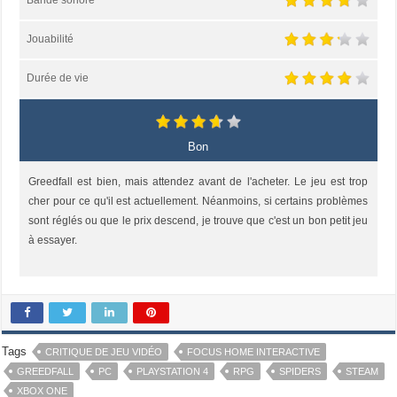
Bande sonore
Jouabilité
Durée de vie
Bon
Greedfall est bien, mais attendez avant de l'acheter. Le jeu est trop
cher pour ce qu'il est actuellement. Néanmoins, si certains problèmes
sont réglés ou que le prix descend, je trouve que c'est un bon petit jeu
à essayer.
Tags
CRITIQUE DE JEU VIDÉO
FOCUS HOME INTERACTIVE
GREEDFALL
PC
PLAYSTATION 4
RPG
SPIDERS
STEAM
XBOX ONE