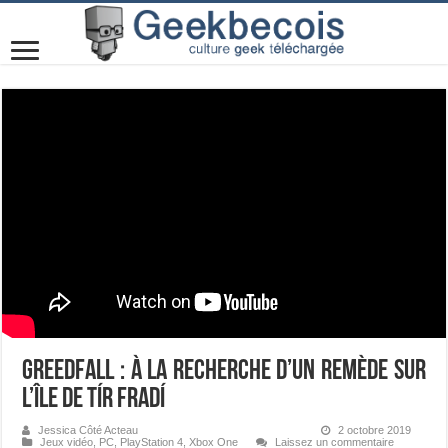
Greedfall : à la recherche d’un remède sur
l’île de Tír Fradí
Jessica Côté Acteau
2 octobre 2019
Jeux vidéo
,
PC
,
PlayStation 4
,
Xbox One
Laissez un commentaire