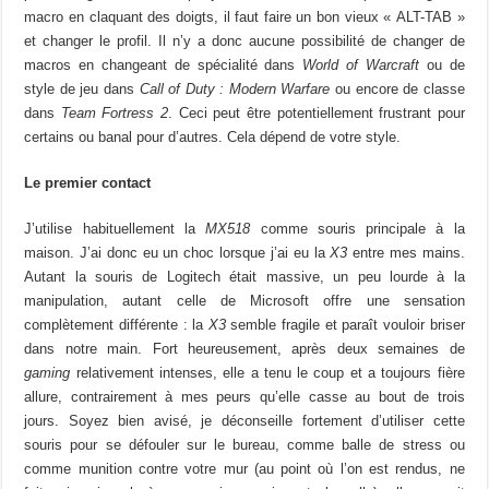
macro en claquant des doigts, il faut faire un bon vieux « ALT-TAB »
et changer le profil. Il n’y a donc aucune possibilité de changer de
macros en changeant de spécialité dans
World of Warcraft
ou de
style de jeu dans
Call of Duty : Modern Warfare
ou encore de classe
dans
Team Fortress 2
. Ceci peut être potentiellement frustrant pour
certains ou banal pour d’autres. Cela dépend de votre style.
Le premier contact
J’utilise habituellement la
MX518
comme souris principale à la
maison. J’ai donc eu un choc lorsque j’ai eu la
X3
entre mes mains.
Autant la souris de Logitech était massive, un peu lourde à la
manipulation, autant celle de Microsoft offre une sensation
complètement différente : la
X3
semble fragile et paraît vouloir briser
dans notre main. Fort heureusement, après deux semaines de
gaming
relativement intenses, elle a tenu le coup et a toujours fière
allure, contrairement à mes peurs qu’elle casse au bout de trois
jours. Soyez bien avisé, je déconseille fortement d’utiliser cette
souris pour se défouler sur le bureau, comme balle de stress ou
comme munition contre votre mur (au point où l’on est rendus, ne