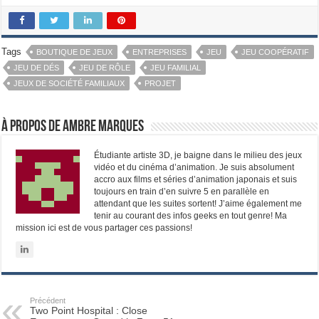
Tags
BOUTIQUE DE JEUX
ENTREPRISES
JEU
JEU COOPÉRATIF
JEU DE DÉS
JEU DE RÔLE
JEU FAMILIAL
JEUX DE SOCIÉTÉ FAMILIAUX
PROJET
À propos de Ambre Marques
Étudiante artiste 3D, je baigne dans le milieu des jeux
vidéo et du cinéma d’animation. Je suis absolument
accro aux films et séries d’animation japonais et suis
toujours en train d’en suivre 5 en parallèle en
attendant que les suites sortent! J’aime également me
tenir au courant des infos geeks en tout genre! Ma
mission ici est de vous partager ces passions!
Précédent
Two Point Hospital : Close