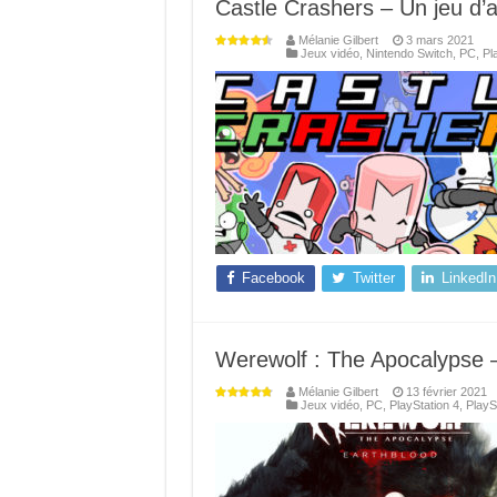
Castle Crashers – Un jeu d’a
Mélanie Gilbert
3 mars 2021
Jeux vidéo
,
Nintendo Switch
,
PC
,
Pl
Facebook
Twitter
LinkedIn
Werewolf : The Apocalypse – 
Mélanie Gilbert
13 février 2021
Jeux vidéo
,
PC
,
PlayStation 4
,
PlayS