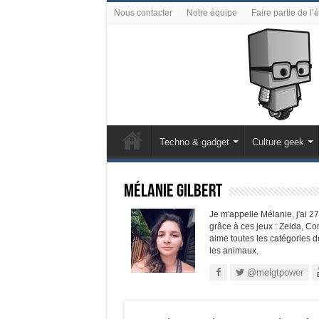
Nous contacter
Notre équipe
Faire partie de l’
Techno & gadget
Culture geek
Mélanie Gilbert
Je m'appelle Mélanie, j'ai 2
grâce à ces jeux : Zelda, Co
aime toutes les catégories de
les animaux.
@melgtpower