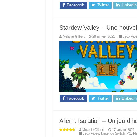
Facebook
Twitter
LinkedIn
Stardew Valley – Une nouvell
Mélanie Gilbert
29 janvier 2021
Jeux vid
Facebook
Twitter
LinkedIn
Alien : Isolation – Un jeu d’h
Mélanie Gilbert
17 janvier 2021
Jeux vidéo
,
Nintendo Switch
,
PC
,
Pl