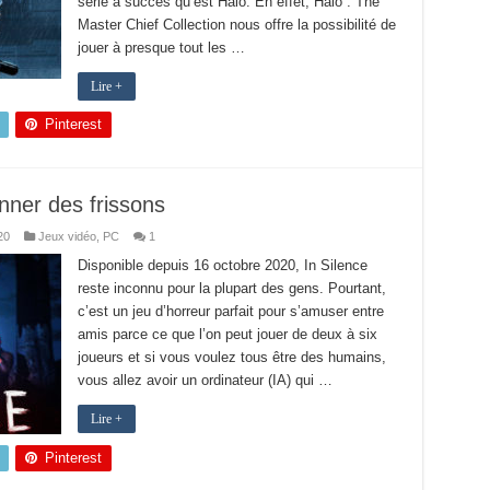
série à succès qu’est Halo. En effet, Halo : The
Master Chief Collection nous offre la possibilité de
jouer à presque tout les …
Lire +
Pinterest
onner des frissons
20
Jeux vidéo
,
PC
1
Disponible depuis 16 octobre 2020, In Silence
reste inconnu pour la plupart des gens. Pourtant,
c’est un jeu d’horreur parfait pour s’amuser entre
amis parce ce que l’on peut jouer de deux à six
joueurs et si vous voulez tous être des humains,
vous allez avoir un ordinateur (IA) qui …
Lire +
Pinterest