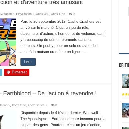
ction et d’aventure très amusant
ayStation 3
,
PlayStation 4
,
Xbox 360
,
Xbox One
0
Paru le 26 septembre 2012, Castle Crashers est
arrivé sur le marché. C’est un jeu de rôle,
d’aventure, d’action, d’humour et de violence, car il
y a beaucoup de démembrements dans les
combats. On peut y jouer en solo ou avec des
amis à la maison ou même en ligne. …
Lire +
Criti
Pinterest
Earthblood – De l’action à revendre !
tation 5
,
Xbox One
,
Xbox Series X
0
Disponible depuis le 4 février dernier, Werewolf :
The Apocalypse – Earthblood reste inconnu pour la
plupart des gens. Pourtant, c’est un jeu d’action,