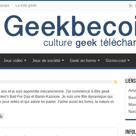
équipe
La liste geek
Jeux vidéo
Jeux de société
Geek en forme
Gizmo-cool
Liens
Ama
7 ans et je suis apprentie-mécanicienne. J'ai commencé à être geek
nker's Bad Fur Day et Banjo-Kazooie. Je suis une fille dynamique qui
Bes
 jeux vidéo et qui adore en parler. J'aime aussi les livres, la nature et
Mon
Nor
Infol