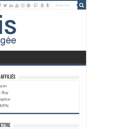
 Affiliés
zon
t Buy
oprice
dVPN
ettre