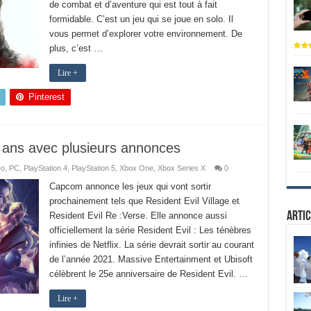
de combat et d’aventure qui est tout à fait
formidable. C’est un jeu qui se joue en solo. Il
vous permet d’explorer votre environnement. De
plus, c’est …
Lire +
Pinterest
5 ans avec plusieurs annonces
éo
,
PC
,
PlayStation 4
,
PlayStation 5
,
Xbox One
,
Xbox Series X
0
Capcom annonce les jeux qui vont sortir
prochainement tels que Resident Evil Village et
Artic
Resident Evil Re :Verse. Elle annonce aussi
officiellement la série Resident Evil : Les ténèbres
infinies de Netflix. La série devrait sortir au courant
de l’année 2021. Massive Entertainment et Ubisoft
célèbrent le 25e anniversaire de Resident Evil. …
Lire +