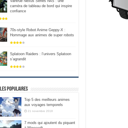
Vantrue Nexus Series N4S : une
caméra de tableau de bord qui inspire
confiance
70s-style Robot Anime Geppy-X :
Hommage aux animes de super robots
Splatoon Raiders : l’univers Splatoon
s’agrandit
les populaires
Top 5 des meilleurs animes
aux voyages temporels
21 novembre 2018
7 mods qui ajoutent du piquant
à Minecraft