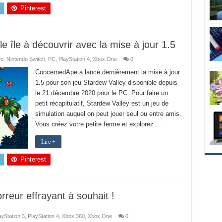
Pinterest
e île à découvrir avec la mise à jour 1.5
éo
,
Nintendo Switch
,
PC
,
PlayStation 4
,
Xbox One
0
ConcernedApe a lancé dernièrement la mise à jour
1.5 pour son jeu Stardew Valley disponible depuis
le 21 décembre 2020 pour le PC. Pour faire un
petit récapitulatif, Stardew Valley est un jeu de
simulation auquel on peut jouer seul ou entre amis.
Vous créez votre petite ferme et explorez …
Lire +
Pinterest
orreur effrayant à souhait !
ayStation 3
,
PlayStation 4
,
Xbox 360
,
Xbox One
0