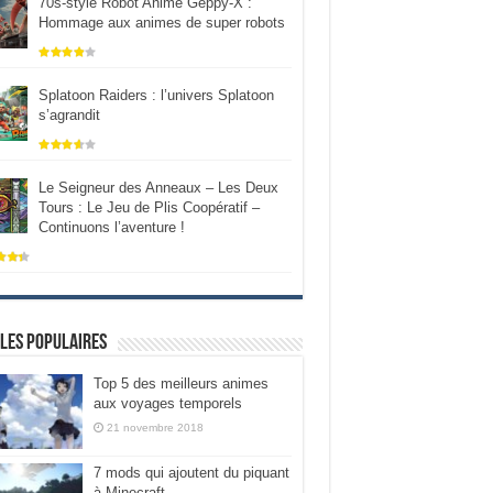
70s-style Robot Anime Geppy-X :
Hommage aux animes de super robots
Splatoon Raiders : l’univers Splatoon
s’agrandit
Le Seigneur des Anneaux – Les Deux
Tours : Le Jeu de Plis Coopératif –
Continuons l’aventure !
les populaires
Top 5 des meilleurs animes
aux voyages temporels
21 novembre 2018
7 mods qui ajoutent du piquant
à Minecraft