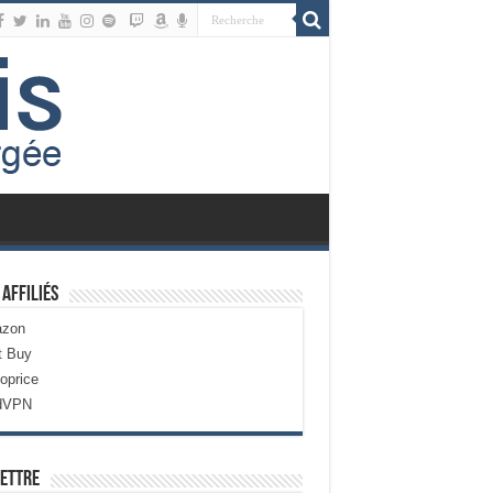
 Affiliés
zon
t Buy
oprice
dVPN
ettre