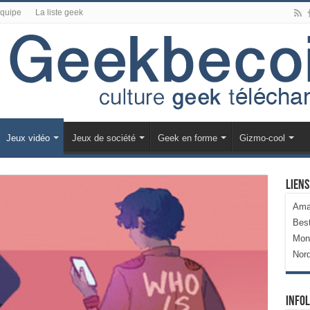
équipe
La liste geek
Jeux vidéo
Jeux de société
Geek en forme
Gizmo-cool
Liens
Ama
Bes
Mon
Nor
Infol