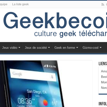
équipe
La liste geek
Jeux vidéo
Jeux de société
Geek en forme
Gizmo-cool
Liens
Ama
Bes
Mon
Nor
Infol