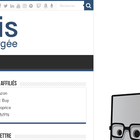
 Affiliés
zon
t Buy
oprice
dVPN
ettre