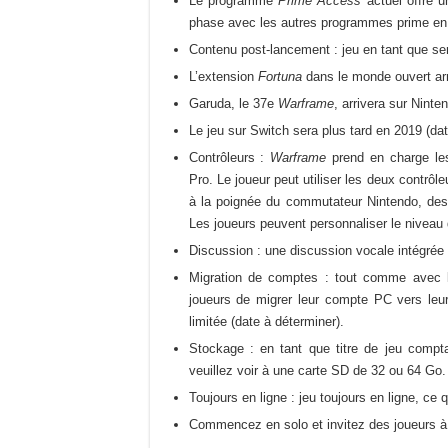
Le programme
Prime Access
actuel offre
phase avec les autres programmes prime en 
Contenu post-lancement : jeu en tant que se
L’extension
Fortuna
dans le monde ouvert arr
Garuda, le 37e
Warframe
, arrivera sur Nin
Le jeu sur Switch sera plus tard en 2019 (dat
Contrôleurs :
Warframe
prend en charge le
Pro. Le joueur peut utiliser les deux contrôl
à la poignée du commutateur Nintendo, des
Les joueurs peuvent personnaliser le niveau
Discussion : une discussion vocale intégrée 
Migration de comptes : tout comme ave
joueurs de migrer leur compte PC vers leu
limitée (date à déterminer).
Stockage : en tant que titre de jeu compt
veuillez voir à une carte SD de 32 ou 64 Go.
Toujours en ligne : jeu toujours en ligne, ce 
Commencez en solo et invitez des joueurs à 