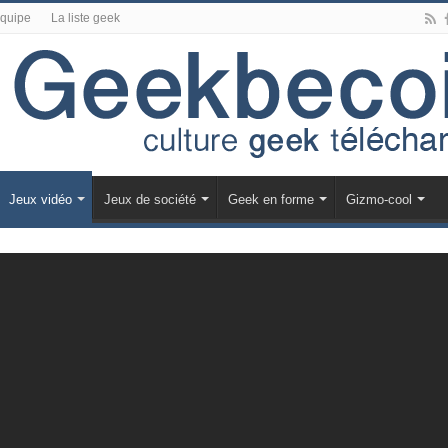
équipe
La liste geek
Jeux vidéo
Jeux de société
Geek en forme
Gizmo-cool