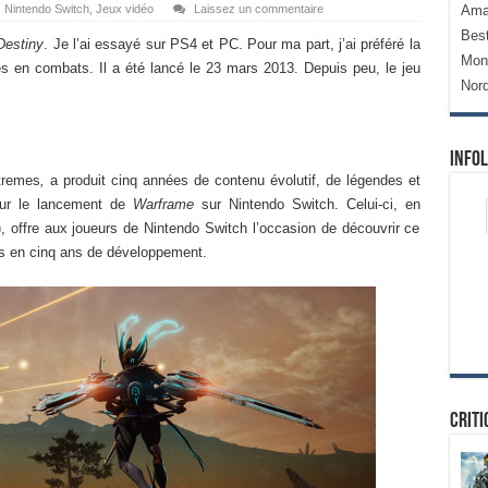
Nintendo Switch
,
Jeux vidéo
Laissez un commentaire
Ama
Bes
Destiny
. Je l’ai essayé sur PS4 et PC. Pour ma part, j’ai préféré la
Mon
s en combats. Il a été lancé le 23 mars 2013. Depuis peu, le jeu
Nor
Infol
xtremes
,
a produit cinq années de contenu évolutif, de légendes et
our le lancement de
Warframe
sur Nintendo Switch. Celui-ci, en
, offre aux joueurs de Nintendo Switch l’occasion de découvrir ce
lus en cinq ans de développement.
Criti