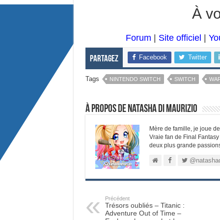
À vo
Forum
|
Site officiel
|
Yo
Facebook
Twitter
Partagez
Tags
NINTENDO SWITCH
SWITCH
WA
À propos de Natasha Di Maurizio
Mère de famille, je joue d
Vraie fan de Final Fantasy 
deux plus grande passions, 
@natashad
Précédent
Trésors oubliés – Titanic :
Adventure Out of Time –