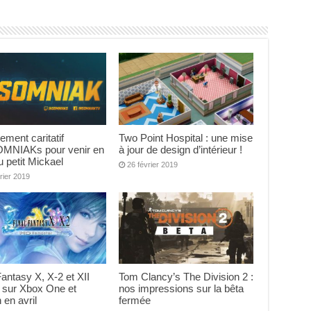
ement caritatif
Two Point Hospital : une mise
OMNIAKs pour venir en
à jour de design d’intérieur !
u petit Mickael
26 février 2019
rier 2019
Fantasy X, X-2 et XII
Tom Clancy’s The Division 2 :
 sur Xbox One et
nos impressions sur la bêta
 en avril
fermée