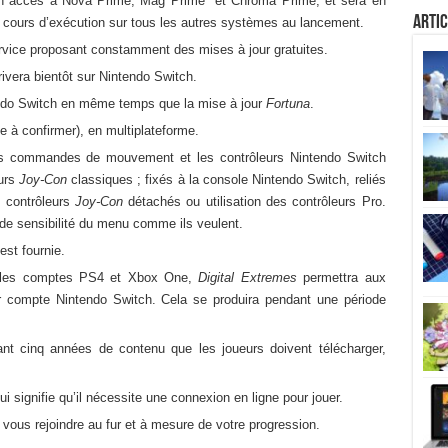
 un accès à Nova Prime, Mag Prime et Chroma Prime, et sera en
Artic
cours d’exécution sur tous les autres systèmes au lancement.
rvice proposant constamment des mises à jour gratuites.
ivera bientôt sur Nintendo Switch.
tendo Switch en même temps que la mise à jour
Fortuna
.
e à confirmer), en multiplateforme.
s commandes de mouvement et les contrôleurs Nintendo Switch
eurs
Joy-Con
classiques ; fixés à la console Nintendo Switch, reliés
 contrôleurs
Joy-Con
détachés ou utilisation des contrôleurs Pro.
 de sensibilité du menu comme ils veulent.
est fournie.
c les comptes PS4 et Xbox One,
Digital Extremes
permettra aux
r compte Nintendo Switch. Cela se produira pendant une période
ant cinq années de contenu que les joueurs doivent télécharger,
qui signifie qu’il nécessite une connexion en ligne pour jouer.
vous rejoindre au fur et à mesure de votre progression.