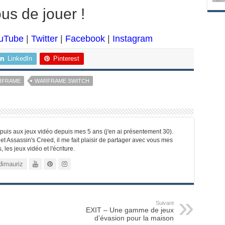
us de jouer !
uTube
|
Twitter
|
Facebook
|
Instagram
LinkedIn
Pinterest
RFRAME
WARFRAME SWITCH
epuis aux jeux vidéo depuis mes 5 ans (j'en ai présentement 30).
et Assassin's Creed, il me fait plaisir de partager avec vous mes
les jeux vidéo et l'écriture.
imauriz
Suivant
EXIT – Une gamme de jeux
d’évasion pour la maison